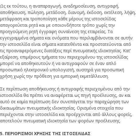
Ως εκ τούτου, η αναπαραγωγή, αναδημοσίευση, αντιγραφή,
αποθήκευση, πώληση, μετάδοση, διανομή, έκδοση, εκτέλεση, λήψη,
μετάφραση και τροποποίηση κάθε μέρους της ιστοσελίδας
απαγορεύεται ρητά και με οποιονδήποτε τρόπο χωρίς την
προηγούμενη ρητή έγγραφη συναίνεση της εταιρείας. Τα
εγγεγραμμένα σήματα και ονόματα που περιλαμβάνονται σε αυτήν
την ιστοσελίδα είναι σήματα κατατεθέντα και προστατεύονται από
τις προαναφερόμενες διατάξεις περί πνευματικής ιδιοκτησίας. Κατ’
εξαίρεση, επιμέρους τμήματα του περιεχομένου της ιστοσελίδας
μπορεί να αποθηκευτούν ή να αντιγραφούν σε έναν απλό
προσωπικό ηλεκτρονικό υπολογιστή, αυστηρά για προσωπική
χρήση χωρίς την πρόθεση για εμπορική εκμετάλλευση.
Σε περίπτωση αποθήκευσης ή αντιγραφής περιεχομένου από την
ιστοσελίδα θα πρέπει να αναφέρεται ως πηγή προέλευσης, αν και
αυτό σε καμία περίπτωση δεν συνεπάγεται την παραχώρηση των
δικαιωμάτων πνευματικής ιδιοκτησίας. Ορισμένα στοιχεία που
περιέχονται στην ιστοσελίδα και προέρχονται από άλλους φορείς,
αποτελούν πνευματική ιδιοκτησία των φορέων προέλευσης.
5. ΠΕΡΙΟΡΙΣΜΟΙ ΧΡΗΣΗΣ ΤΗΣ ΙΣΤΟΣΕΛΙΔΑΣ