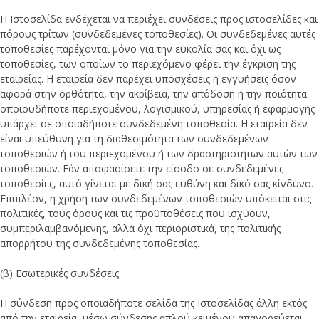
Η Ιστοσελίδα ενδέχεται να περιέχει συνδέσεις προς ιστοσελίδες και
πόρους τρίτων (συνδεδεμένες τοποθεσίες). Οι συνδεδεμένες αυτές
τοποθεσίες παρέχονται μόνο για την ευκολία σας και όχι ως
τοποθεσίες, των οποίων το περιεχόμενο φέρει την έγκριση της
εταιρείας. Η εταιρεία δεν παρέχει υποσχέσεις ή εγγυήσεις όσον
αφορά στην ορθότητα, την ακρίβεια, την απόδοση ή την ποιότητα
οποιουδήποτε περιεχομένου, λογισμικού, υπηρεσίας ή εφαρμογής
υπάρχει σε οποιαδήποτε συνδεδεμένη τοποθεσία. Η εταιρεία δεν
είναι υπεύθυνη για τη διαθεσιμότητα των συνδεδεμένων
τοποθεσιών ή του περιεχομένου ή των δραστηριοτήτων αυτών των
τοποθεσιών. Εάν αποφασίσετε την είσοδο σε συνδεδεμένες
τοποθεσίες, αυτό γίνεται με δική σας ευθύνη και δικό σας κίνδυνο.
Επιπλέον, η χρήση των συνδεδεμένων τοποθεσιών υπόκειται στις
πολιτικές, τους όρους και τις προϋποθέσεις που ισχύουν,
συμπεριλαμβανόμενης, αλλά όχι περιοριστικά, της πολιτικής
απορρήτου της συνδεδεμένης τοποθεσίας.
(β) Εσωτερικές συνδέσεις.
Η σύνδεση προς οποιαδήποτε σελίδα της Ιστοσελίδας άλλη εκτός
από την εταιρεία μέσω σύνδεσης απλού κειμένου απαγορεύεται