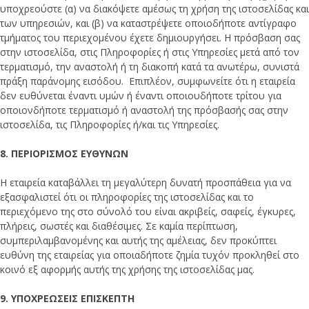
υποχρεούστε (α) να διακόψετε αμέσως τη χρήση της ιστοσελίδας και
των υπηρεσιών, και (β) να καταστρέψετε οποιοδήποτε αντίγραφο
τμήματος του περιεχομένου έχετε δημιουργήσει. Η πρόσβαση σας
στην ιστοσελίδα, στις Πληροφορίες ή στις Υπηρεσίες μετά από τον
τερματισμό, την αναστολή ή τη διακοπή κατά τα ανωτέρω, συνιστά
πράξη παράνομης εισόδου. Επιπλέον, συμφωνείτε ότι η εταιρεία
δεν ευθύνεται έναντι υμών ή έναντι οποιουδήποτε τρίτου για
οποιονδήποτε τερματισμό ή αναστολή της πρόσβασής σας στην
ιστοσελίδα, τις Πληροφορίες ή/και τις Υπηρεσίες.
8. ΠΕΡΙΟΡΙΣΜΟΣ ΕΥΘΥΝΩΝ
Η εταιρεία καταβάλλει τη μεγαλύτερη δυνατή προσπάθεια για να
εξασφαλιστεί ότι οι πληροφορίες της ιστοσελίδας και το
περιεχόμενο της στο σύνολό του είναι ακριβείς, σαφείς, έγκυρες,
πλήρεις, σωστές και διαθέσιμες. Σε καμία περίπτωση,
συμπεριλαμβανομένης και αυτής της αμέλειας, δεν προκύπτει
ευθύνη της εταιρείας για οποιαδήποτε ζημία τυχόν προκληθεί στο
κοινό εξ αφορμής αυτής της χρήσης της ιστοσελίδας μας.
9. ΥΠΟΧΡΕΩΣΕΙΣ ΕΠΙΣΚΕΠΤΗ