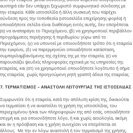
αυστηρά εάν δεν υπάρχει ξεχωριστό συμφωνητικό σύνδεσης με
την εταιρεία. Κάθε ιστοσελίδα ή άλλη συσκευή που παρέχει
σύνδεση προς την τοποθεσία {ιστοσελίδα επιχείρησης-φορέα} ή
οποιαδήποτε σελίδα είναι διαθέσιμη εντός αυτής, δεν επιτρέπεται
(α) να αναπαράγει το Περιεχόμενο, (β) να χρησιμοποιεί περιβάλλον
προγράμματος περιήγησης ή περιθωρίου γύρω από το
Περιεχόμενο, (γ) να υπονοεί με οποιονδήποτε τρόπο ότι η εταιρεία
την εγκρίνει, (δ) να παρερμηνεύει οποιαδήποτε κατάσταση,
συμπεριλαμβανόμενης της σχέσης της με την εταιρεία, (ε) να
παρουσιάζει ψευδείς πληροφορίες σχετικά με τις υπηρεσίες της
εταιρείας, και (στ) να χρησιμοποιεί οποιοδήποτε λογότυπο ή σήμα
της εταιρείας χωρίς προηγούμενη ρητή γραπτή άδεια της εταιρείας.
7. ΤΕΡΜΑΤΙΣΜΟΣ – ΑΝΑΣΤΟΛΗ ΛΕΙΤΟΥΡΓΙΑΣ ΤΗΣ ΙΣΤΟΣΕΛΙΔΑΣ
Συμφωνείτε ότι η εταιρεία, κατά την απόλυτη κρίση της, δικαιούται
να τερματίσει ή να αναστείλει τη χρήση της ιστοσελίδας, του
περιεχομένου ή/και των πληροφοριών της από εσάς, οποιαδήποτε
στιγμή και για οποιονδήποτε λόγο, ή και χωρίς αιτιολογία, ακόμη
και αν η πρόσβαση και η χρήση συνεχίσει να επιτρέπεται σε
άλλους. Με την εν λόγω αναστολή ή τον τερματισμό της χρήσης,