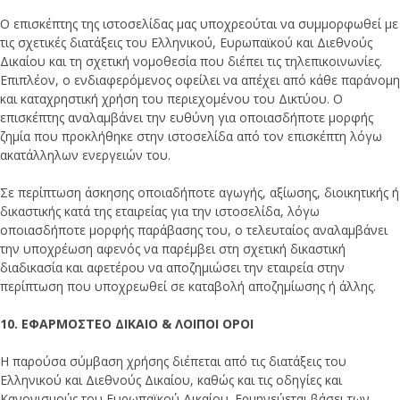
Ο επισκέπτης της ιστοσελίδας μας υποχρεούται να συμμορφωθεί με
τις σχετικές διατάξεις του Ελληνικού, Ευρωπαϊκού και Διεθνούς
Δικαίου και τη σχετική νομοθεσία που διέπει τις τηλεπικοινωνίες.
Επιπλέον, ο ενδιαφερόμενος οφείλει να απέχει από κάθε παράνομη
και καταχρηστική χρήση του περιεχομένου του Δικτύου. Ο
επισκέπτης αναλαμβάνει την ευθύνη για οποιασδήποτε μορφής
ζημία που προκλήθηκε στην ιστοσελίδα από τον επισκέπτη λόγω
ακατάλληλων ενεργειών του.
Σε περίπτωση άσκησης οποιαδήποτε αγωγής, αξίωσης, διοικητικής ή
δικαστικής κατά της εταιρείας για την ιστοσελίδα, λόγω
οποιασδήποτε μορφής παράβασης του, ο τελευταίος αναλαμβάνει
την υποχρέωση αφενός να παρέμβει στη σχετική δικαστική
διαδικασία και αφετέρου να αποζημιώσει την εταιρεία στην
περίπτωση που υποχρεωθεί σε καταβολή αποζημίωσης ή άλλης.
10. ΕΦΑΡΜΟΣΤΕΟ ΔΙΚΑΙΟ & ΛΟΙΠΟΙ ΟΡΟΙ
Η παρούσα σύμβαση χρήσης διέπεται από τις διατάξεις του
Ελληνικού και Διεθνούς Δικαίου, καθώς και τις οδηγίες και
Κανονισμούς του Ευρωπαϊκού Δικαίου. Ερμηνεύεται βάσει των