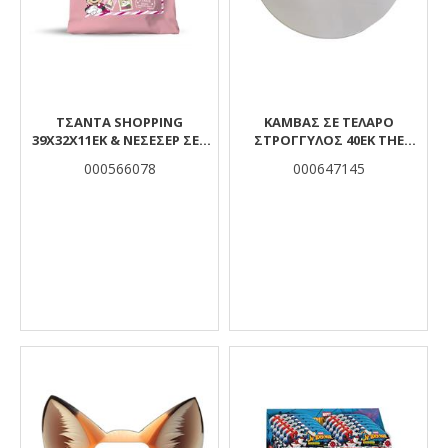
ΤΣΑΝΤΑ SHOPPING
ΚΑΜΒΑΣ ΣΕ ΤΕΛΑΡΟ
39Χ32Χ11ΕΚ & ΝΕΣΕΣΕΡ ΣΕΤ
ΣΤΡΟΓΓΥΛΟΣ 40ΕΚ ΤΗΕ
HELLO GREECE ΜΙΝΝΙΕ
LITTLIES
000566078
000647145