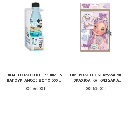
ΦΑΓΗΤΟΔΟΧΕΙΟ PP 130ML &
ΗΜΕΡΟΛΌΓΙΟ 60 ΦΎΛΛΑ ΜΕ
ΠΑΓΟΥΡΙ ΑΝΟΞΕΙΔΩΤΟ 500ML
ΒΡΑΧΙΌΛΙ ΚΑΙ ΚΛΕΙΔΑΡΙΆ
ΣΕΤ HELLO GREECE MICKEY
GLAMMY GLOSS 19,8X19,8ΕΚ
000566081
000630029