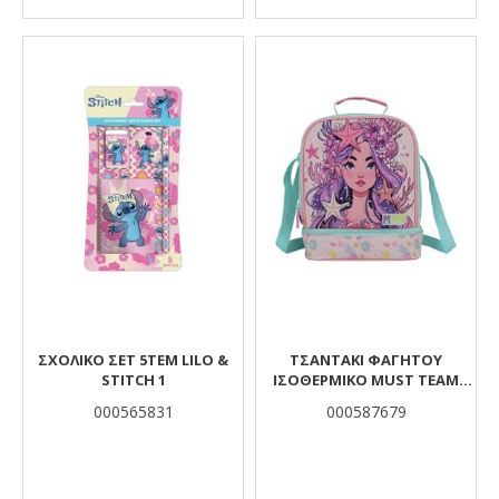
ΣΧΟΛΙΚΟ ΣΕΤ 5ΤΕΜ LILO &
ΤΣΑΝΤΆΚΙ ΦΑΓΗΤΟΎ
STITCH 1
ΙΣΟΘΕΡΜΙΚΌ MUST TEAM
YUMMY GIRL AND THE
000565831
000587679
STARFISH 2 ΘΉΚΕΣ