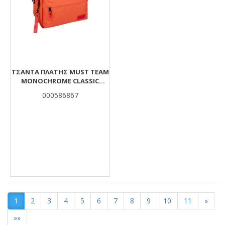
ΤΣΆΝΤΑ ΠΛΆΤΗΣ MUST TEAM
MONOCHROME CLASSIC
ΠΟΡΤΟΚΑΛΊ ΜΕ ΡΟΖ 2
000586867
ΚΕΝΤΡΙΚΈΣ ΘΉΚΕΣ
1
2
3
4
5
6
7
8
9
10
11
»
»»