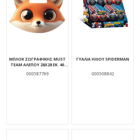
ΜΠΛΟΚ ΖΩΓΡΑΦΙΚΉΣ MUST
ΓΥΑΛΙΑ ΗΛΙΟΥ SPIDERMAN
TEAM ΑΛΕΠΟΎ 28X28 ΕΚ. 40
ΦΎΛΛΑ
000587769
000508842