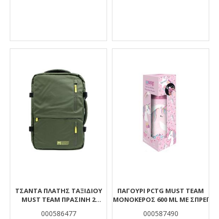
ΤΣΆΝΤΑ ΠΛΆΤΗΣ ΤΑΞΙΔΊΟΥ
ΠΑΓΟΎΡΙ PCTG MUST TEAM
MUST TEAM ΠΡΆΣΙΝΗ 2
ΜΟΝΌΚΕΡΟΣ 600 ML ΜΕ ΣΠΡΈΙ
ΘΉΚΕΣ
000586477
000587490