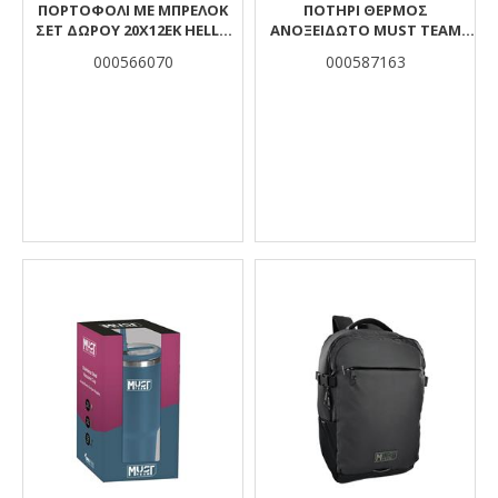
ΠΟΡΤΟΦΟΛΙ ΜΕ ΜΠΡΕΛΟΚ
ΠΟΤΉΡΙ ΘΕΡΜΌΣ
ΣΕΤ ΔΩΡΟΥ 20Χ12ΕΚ HELLO
ΑΝΟΞΕΊΔΩΤΟ MUST TEAM
GREECE MICKEY
ΜΠΟΡΝΤΩ ΦΛΟΡΆΛ 1200 ML
000566070
000587163
ΜΕ ΚΑΛΑΜΆΚΙ