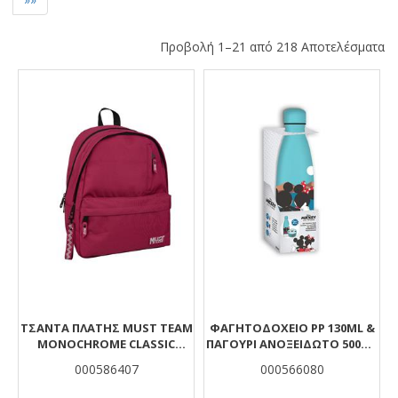
Προβολή 1–21 από 218 Αποτελέσματα
Αποτελέσματα
ΤΣΆΝΤΑ ΠΛΆΤΗΣ MUST TEAM
ΦΑΓΗΤΟΔΟΧΕΙΟ PP 130ML &
MONOCHROME CLASSIC
ΠΑΓΟΥΡΙ ΑΝΟΞΕΙΔΩΤΟ 500ML
ΜΠΟΡΝΤΌ ΜΕ ΓΚΡΙ 2
ΣΕΤ I FELL IN LOVE IN GREECE
000586407
000566080
ΚΕΝΤΡΙΚΈΣ ΘΉΚΕΣ
MICKEY