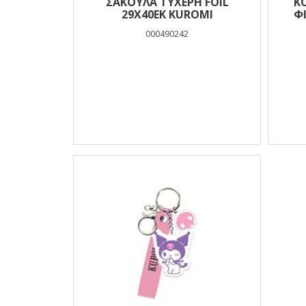
ΣΑΚΟΥΛΑ ΤΥΧΕΡΗ FOIL
Κ
29X40EK KUROMI
Φ
000490242