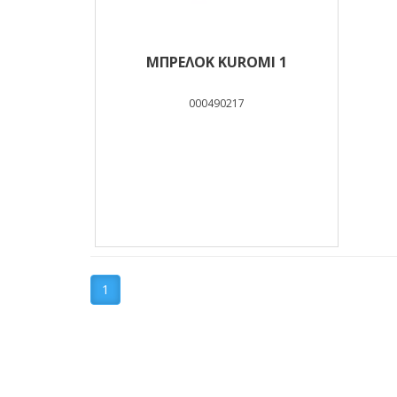
ΜΠΡΕΛΟΚ KUROMI 1
000490217
1