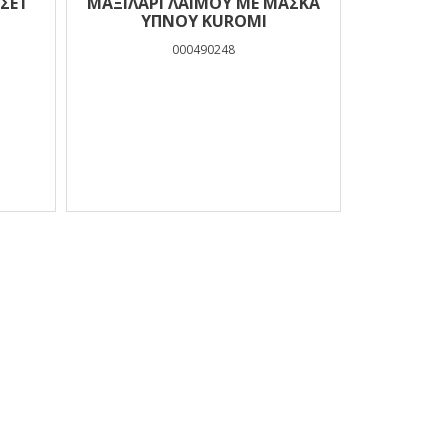
 ΣΕΤ
ΜΑΞΙΛΆΡΙ ΛΑΙΜΟΎ ΜΕ ΜΆΣΚΑ
ΎΠΝΟΥ KUROMI
000490248