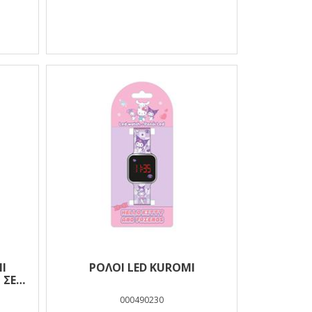
I
ΡΟΛΟΙ LED KUROMI
 ΣΕ
000490230