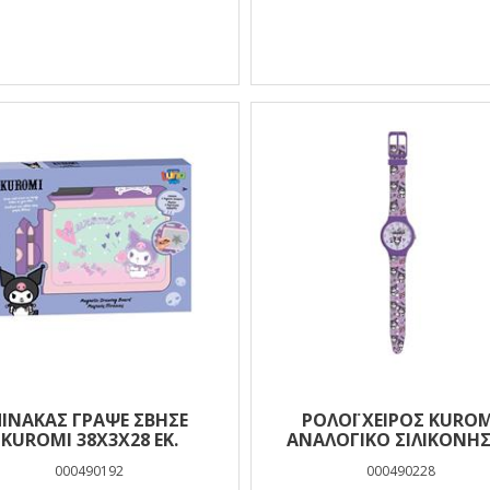
ΠΊΝΑΚΑΣ ΓΡΆΨΕ ΣΒΉΣΕ
ΡΟΛΌΙ ΧΕΙΡΌΣ KUROM
KUROMI 38X3X28 ΕΚ.
ΑΝΑΛΟΓΙΚΌ ΣΙΛΙΚΌΝΗΣ
ΜΕΤΑΛΛΙΚΌ ΚΟΥΤΊ
000490192
000490228