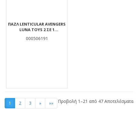
ΠΑΖΛ LENTICULAR AVENGERS
LUNA TOYS 2 ΣΕ 1
ΧΡΩΜΑΤΙΣΜΟΎ 2 ΌΨΕΩΝ ΜΕ
000506191
3D EFFECT 150 ΤΜX. 45,7X30,4
ΕΚ.
Προβολή 1–21 από 47 Αποτελέσματα
1
2
3
»
»»