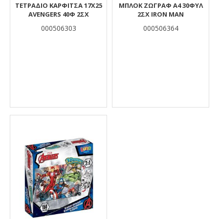
ΤΕΤΡΑΔΙΟ ΚΑΡΦΙΤΣΑ 17Χ25
ΜΠΛΟΚ ΖΩΓΡΑΦ Α4 30ΦΥΛ
AVENGERS 40Φ 2ΣΧ
2ΣΧ IRON MAN
000506303
000506364