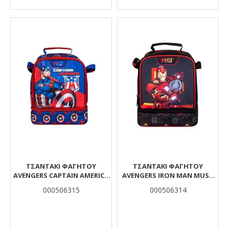
ΤΣΑΝΤΆΚΙ ΦΑΓΗΤΟΎ
ΤΣΑΝΤΆΚΙ ΦΑΓΗΤΟΎ
AVENGERS CAPTAIN AMERICA
AVENGERS IRON MAN MUST
MUST TEAM ΙΣΟΘΕΡΜΙΚΌ 2
TEAM ΙΣΟΘΕΡΜΙΚΌ 2 ΘΉΚΕΣ
000506315
000506314
ΘΉΚΕΣ