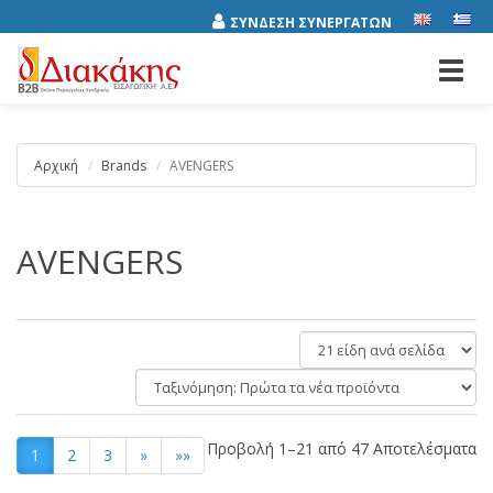
ΣΥΝΔΕΣΗ ΣΥΝΕΡΓΑΤΩΝ
Toggl
navig
Αρχική
Brands
AVENGERS
AVENGERS
είδη
ανά
Ταξινόμηση:
σελίδα
Προβολή 1–21 από 47 Αποτελέσματα
1
2
3
»
»»