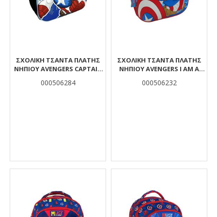
ΣΧΟΛΙΚΉ ΤΣΆΝΤΑ ΠΛΆΤΗΣ
ΣΧΟΛΙΚΉ ΤΣΆΝΤΑ ΠΛΆΤΗΣ
ΝΗΠΊΟΥ AVENGERS CAPTAIN
ΝΗΠΊΟΥ AVENGERS I AM A
AMERICA MUST TEAM 2 ΘΉΚΕΣ
HERO MUST 1 ΘΉΚΗ 3D EVA
000506284
000506232