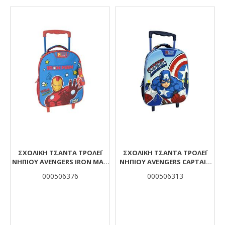
Αποτελέσματα
ΣΧΟΛΙΚΉ ΤΣΆΝΤΑ ΤΡΌΛΕΪ
ΣΧΟΛΙΚΉ ΤΣΆΝΤΑ ΤΡΌΛΕΪ
ΝΗΠΊΟΥ AVENGERS IRON MAN
ΝΗΠΊΟΥ AVENGERS CAPTAIN
MUST TEAM 2 ΘΉΚΕΣ
AMERICA MUST TEAM 2 ΘΉΚΕΣ
000506376
000506313