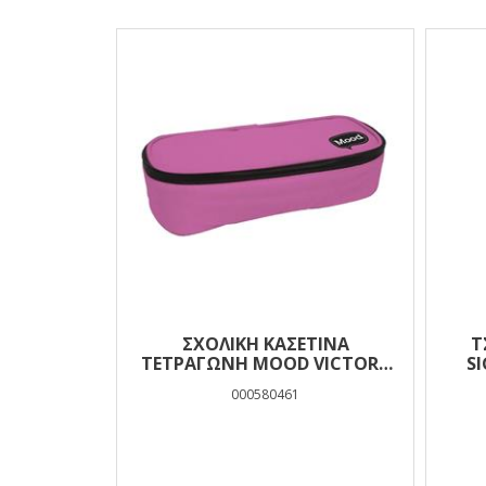
Αποτελέσματα
ΣΧΟΛΙΚΉ ΚΑΣΕΤΊΝΑ
Τ
ΤΕΤΡΆΓΩΝΗ MOOD VICTORY
SI
ΡΟΖ ΜΕ 1 ΘΉΚΗ
000580461