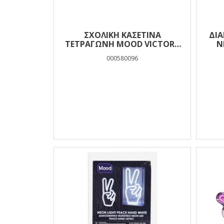
ΣΧΟΛΙΚΉ ΚΑΣΕΤΊΝΑ
ΔΙ
ΤΕΤΡΆΓΩΝΗ MOOD VICTORY
N
ΜΠΛΕ ΜΕ 1 ΘΉΚΗ
000580096