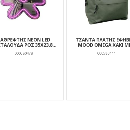
ΚΑΘΡΕΦΤΗΣ NEON LED
ΤΣΆΝΤΑ ΠΛΆΤΗΣ ΕΦΗΒ
ΕΤΑΛΟΥΔΑ ΡΟΖ 35X23.8
MOOD OMEGA ΧΑΚΊ ΜΕ
MOOD
ΘΉΚΕΣ
000580478
000580444