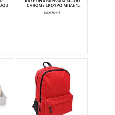
D
ΚΑΣΕΤΊΝΑ ΒΑΡΕΛΆΚΙ MOOD
MOOD
CHROME ΣΚΟΎΡΟ ΜΠΛΕ 1
ΘΉΚΗ
000580445