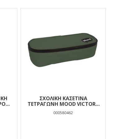
ΙΚΉ
ΣΧΟΛΙΚΉ ΚΑΣΕΤΊΝΑ
ΡΟΖ
ΤΕΤΡΆΓΩΝΗ MOOD VICTORY
ΧΑΚΊ ΜΕ 1 ΘΉΚΗ
000580462