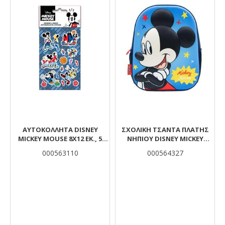
ΑΥΤΟΚΌΛΛΗΤΑ DISNEY
ΣΧΟΛΙΚΉ ΤΣΆΝΤΑ ΠΛΆΤΗΣ
MICKEY MOUSE 8X12 ΕΚ., 5
ΝΗΠΊΟΥ DISNEY MICKEY
ΦΎΛΛΑ
MOUSE MUST 1 ΘΉΚΗ 3D EVA
000563110
000564327