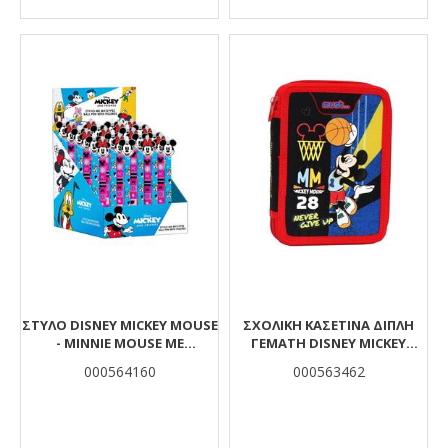
ΣΤΥΛΌ DISNEY MICKEY MOUSE
ΣΧΟΛΙΚΉ ΚΑΣΕΤΊΝΑ ΔΙΠΛΉ
- MINNIE MOUSE ΜΕ
ΓΕΜΆΤΗ DISNEY MICKEY
ΦΙΓΟΎΡΕΣ 2 ΣΧΈΔΙΑ
MOUSE NEVER GIVE UP MUST
000564160
000563462