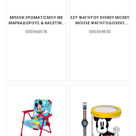
ΜΠΛΟΚ ΧΡΩΜΑΤΙΣΜΟΥ ΜΕ
ΣΕΤ ΦΑΓΗΤΟΎ DISNEY MICKEY
ΜΑΡΚΑΔΟΡΟΥΣ & ΚΑΣΕΤΙΝΑ
MOUSE ΦΑΓΗΤΟΔΟΧΕΊΟ
38ΤΜΧ HELLO GREECE MICKEY
800ML-ΠΑΓΟΎΡΙ ΑΛΟΥΜΙΝΊΟΥ
000566076
000564930
500ML