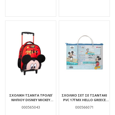
ΣΧΟΛΙΚΉ ΤΣΆΝΤΑ ΤΡΌΛΕΪ
ΣΧΟΛΙΚΟ ΣΕΤ ΣΕ ΤΣΑΝΤΑΚΙ
ΝΗΠΊΟΥ DISNEY MICKEY
PVC 17ΤΜΧ HELLO GREECE
MOUSE MUST TEAM 2 ΘΉΚΕΣ
MICKEY
000565043
000566071