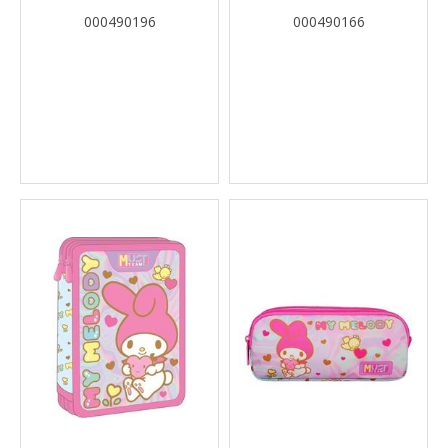
ΘΉΚΕΣ
TEAM
000490196
000490166