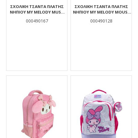
ΣΧΟΛΙΚΉ ΤΣΆΝΤΑ ΠΛΆΤΗΣ
ΣΧΟΛΙΚΉ ΤΣΆΝΤΑ ΠΛΆΤΗΣ
ΝΗΠΊΟΥ MY MELODY MUST
ΝΗΠΊΟΥ MY MELODY MOUSE
TEAM 3D EVA 1 ΘΉΚΗ
MUST TEAM 2 ΘΉΚΕΣ
000490167
000490128