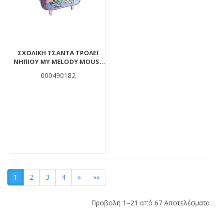
ΣΧΟΛΙΚΉ ΤΣΆΝΤΑ ΤΡΌΛΕΪ
ΝΗΠΊΟΥ MY MELODY MOUSE
MUST TEAM 2 ΘΉΚΕΣ
000490182
1
2
3
4
»
»»
Προβολή 1–21 από 67 Αποτελέσματα