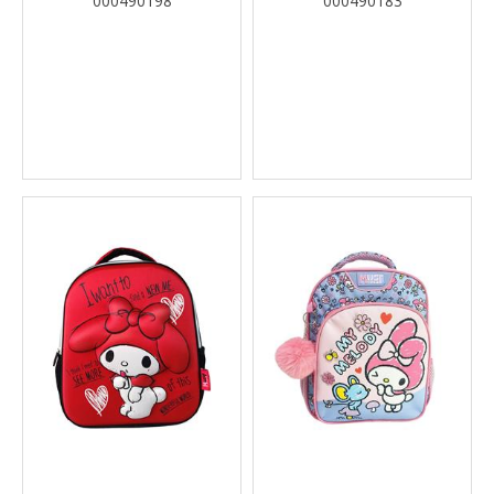
000490198
000490183
ΜΈΣΗΣ - ΏΜΟΥ