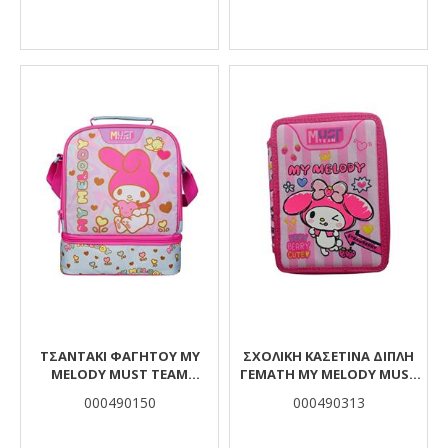
ΤΣΑΝΤΆΚΙ ΦΑΓΗΤΟΎ MY
ΣΧΟΛΙΚΉ ΚΑΣΕΤΊΝΑ ΔΙΠΛΉ
MELODY MUST TEAM
ΓΕΜΆΤΗ MY MELΟDY MUST
ΙΣΟΘΕΡΜΙΚΌ ΜΕ 2 ΘΉΚΕΣ
TEAM
000490150
000490313