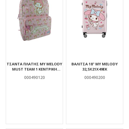
ΤΣΆΝΤΑ ΠΛΆΤΗΣ MY MELODY
ΒAΛΙΤΣΑ 18" MY MELODY
MUST TEAM 1 ΚΕΝΤΡΙΚΉ
32,5Χ21Χ49ΕΚ
ΘΉΚΗ
000490120
000490200