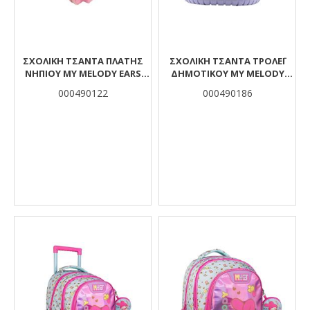
ΣΧΟΛΙΚΉ ΤΣΆΝΤΑ ΠΛΆΤΗΣ
ΣΧΟΛΙΚΉ ΤΣΆΝΤΑ ΤΡΌΛΕΪ
ΝΗΠΊΟΥ MY MELODY EARS
ΔΗΜΟΤΙΚΟΎ MY MELODY
MUST TEAM 2 ΘΉΚΕΣ
MUST TEAM 3 ΘΉΚΕΣ ΜΕ
000490122
000490186
ΜΟΝΌ ΧΕΡΟΎΛΙ ΚΑΙ 2 ΡΌΔΕΣ