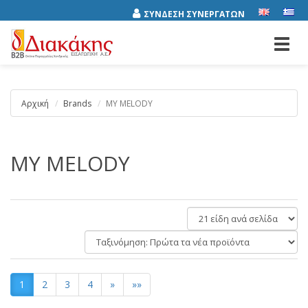
ΣΥΝΔΕΣΗ ΣΥΝΕΡΓΑΤΩΝ
Toggl
navig
Αρχική
Brands
MY MELODY
MY MELODY
είδη
ανά
Ταξινόμηση:
σελίδα
1
2
3
4
»
»»