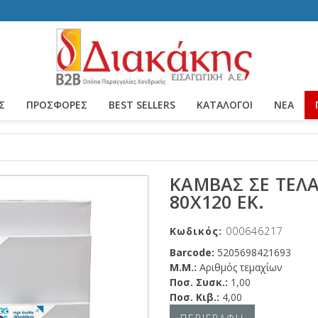
Σ
ΠΡΟΣΦΟΡΕΣ
BEST SELLERS
ΚΑΤΆΛΟΓΟΙ
ΝΈΑ
ΚΑΜΒΆΣ ΣΕ ΤΕΛΆ
80X120 ΕΚ.
Κωδικός:
000646217
Barcode:
5205698421693
Μ.Μ.:
Αριθμός τεμαχίων
Ποσ. Συσκ.:
1,00
Ποσ. Κιβ.:
4,00