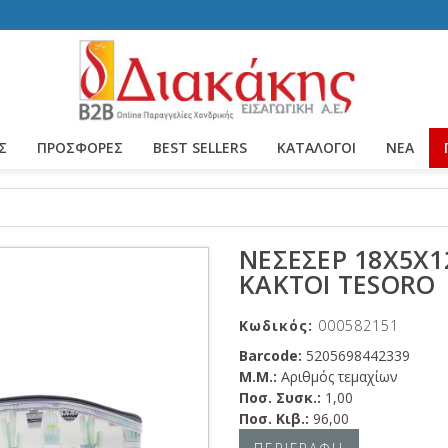
Σ
ΠΡΟΣΦΟΡΕΣ
BEST SELLERS
ΚΑΤΆΛΟΓΟΙ
ΝΈΑ
ΝΕΣΕΣΕΡ 18Χ5Χ
ΚΑΚΤΟΙ TESORO
Κωδικός:
000582151
Barcode:
5205698442339
Μ.Μ.:
Αριθμός τεμαχίων
Ποσ. Συσκ.:
1,00
Ποσ. Κιβ.:
96,00