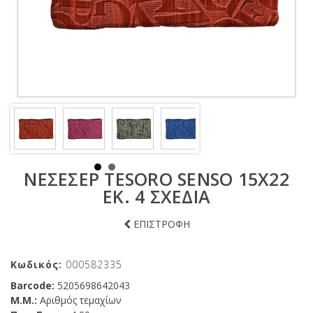
ΝΕΣΕΣΈΡ TESORO SENSO 15X22
ΕΚ. 4 ΣΧΈΔΙΑ
ΕΠΙΣΤΡΟΦΗ
Κωδικός:
000582335
Barcode:
5205698642043
Μ.Μ.:
Αριθμός τεμαχίων