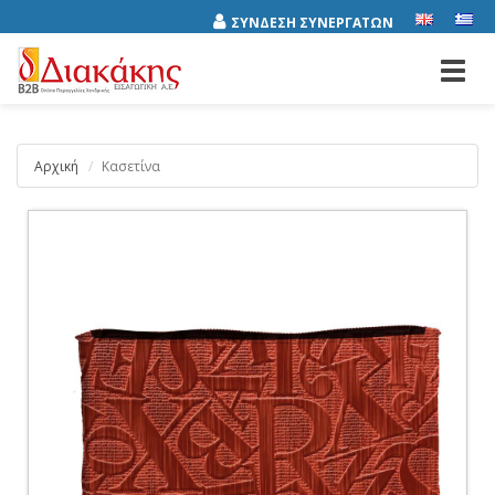
ΣΥΝΔΕΣΗ ΣΥΝΕΡΓΑΤΩΝ
Toggl
navig
Αρχική
Κασετίνα