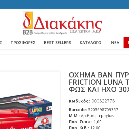
Σ
ΠΡΟΣΦΟΡΕΣ
BEST SELLERS
ΚΑΤΆΛΟΓΟΙ
ΝΈΑ
ΌΧΗΜΑ ΒΑΝ ΠΥΡ
FRICTION LUNA T
ΦΩΣ ΚΑΙ ΉΧΟ 30X
Κωδικός:
000622776
Barcode:
5205698709357
Μ.Μ.:
Αριθμός τεμαχίων
Ποσ. Συσκ.:
1,00
Ποσ. Κιβ.:
12,00