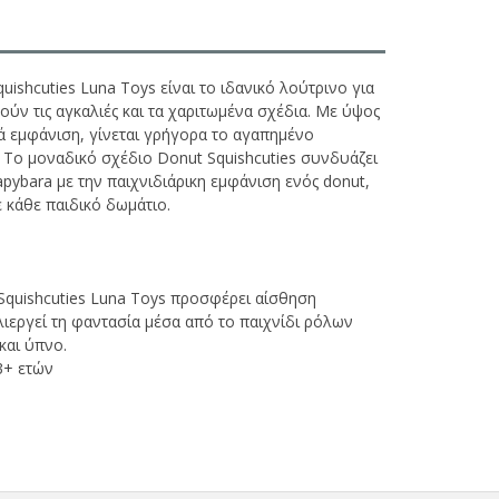
ishcuties Luna Toys είναι το ιδανικό λούτρινο για
ύν τις αγκαλιές και τα χαριτωμένα σχέδια. Με ύψος
ιά εμφάνιση, γίνεται γρήγορα το αγαπημένο
. Το μοναδικό σχέδιο Donut Squishcuties συνδυάζει
ybara με την παιχνιδιάρικη εμφάνιση ενός donut,
ε κάθε παιδικό δωμάτιο.
Squishcuties Luna Toys προσφέρει αίσθηση
λιεργεί τη φαντασία μέσα από το παιχνίδι ρόλων
 και ύπνο.
 3+ ετών