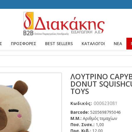
Σ
ΠΡΟΣΦΟΡΕΣ
BEST SELLERS
ΚΑΤΆΛΟΓΟΙ
ΝΈΑ
ΛΟΎΤΡΙΝΟ CAPYB
DONUT SQUISHC
TOYS
Κωδικός:
000623081
Barcode:
5205698795046
Μ.Μ.:
Αριθμός τεμαχίων
Ποσ. Συσκ.:
1,00
Ποσ. Κιβ.:
12,00