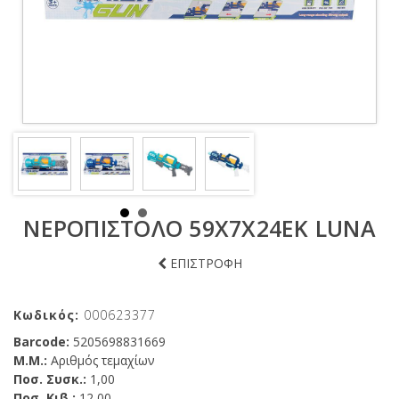
ΝΕΡΟΠΙΣΤΟΛΟ 59X7X24ΕΚ LUNA
ΕΠΙΣΤΡΟΦΗ
Κωδικός:
000623377
Barcode:
5205698831669
Μ.Μ.:
Αριθμός τεμαχίων
Ποσ. Συσκ.:
1,00
Ποσ. Κιβ.:
12,00