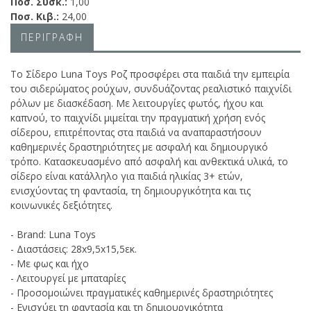
Ποσ. Συσκ.:
1,00
Ποσ. Κιβ.:
24,00
ΠΕΡΙΓΡΑΦΗ
Το Σίδερο Luna Toys Ροζ προσφέρει στα παιδιά την εμπειρία
του σιδερώματος ρούχων, συνδυάζοντας ρεαλιστικό παιχνίδι
ρόλων με διασκέδαση. Με λειτουργίες φωτός, ήχου και
καπνού, το παιχνίδι μιμείται την πραγματική χρήση ενός
σίδερου, επιτρέποντας στα παιδιά να αναπαραστήσουν
καθημερινές δραστηριότητες με ασφαλή και δημιουργικό
τρόπο. Κατασκευασμένο από ασφαλή και ανθεκτικά υλικά, το
σίδερο είναι κατάλληλο για παιδιά ηλικίας 3+ ετών,
ενισχύοντας τη φαντασία, τη δημιουργικότητα και τις
κοινωνικές δεξιότητες.
- Brand: Luna Toys
- Διαστάσεις: 28x9,5x15,5εκ.
- Με φως και ήχο
- Λειτουργεί με μπαταρίες
- Προσομοιώνει πραγματικές καθημερινές δραστηριότητες
- Ενισχύει τη φαντασία και τη δημιουργικότητα