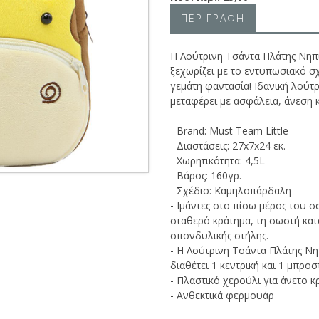
ΠΕΡΙΓΡΑΦΗ
Η Λούτρινη Τσάντα Πλάτης Νηπί
ξεχωρίζει με το εντυπωσιακό σχ
γεμάτη φαντασία! Ιδανική λούτ
μεταφέρει με ασφάλεια, άνεση κ
- Brand: Must Team Little
- Διαστάσεις: 27x7x24 εκ.
- Χωρητικότητα: 4,5L
- Βάρος: 160γρ.
- Σχέδιο: Καμηλοπάρδαλη
- Ιμάντες στο πίσω μέρος του 
σταθερό κράτημα, τη σωστή κατ
σπονδυλικής στήλης.
- H Λούτρινη Τσάντα Πλάτης Νηπ
διαθέτει 1 κεντρική και 1 μπρ
- Πλαστικό χερούλι για άνετο κ
- Ανθεκτικά φερμουάρ