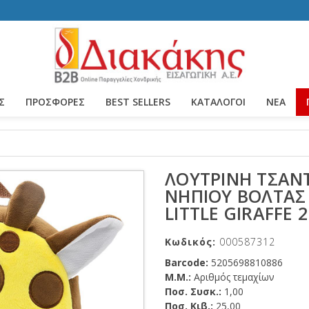
Σ
ΠΡΟΣΦΟΡΕΣ
BEST SELLERS
ΚΑΤΆΛΟΓΟΙ
ΝΈΑ
ΛΟΎΤΡΙΝΗ ΤΣΆΝ
ΝΗΠΊΟΥ ΒΌΛΤΑΣ
LITTLE GIRAFFE 
Κωδικός:
000587312
Barcode:
5205698810886
Μ.Μ.:
Αριθμός τεμαχίων
Ποσ. Συσκ.:
1,00
Ποσ. Κιβ.:
25,00