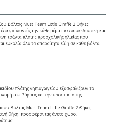
ου Βόλτας Must Team Little Giraffe 2 Θήκες
έδιο, κάνοντάς την κάθε μέρα πιο διασκεδαστική και
ρινη τσάντα πλάτης προσχολικής ηλικίας που
αι ευκολία όλα τα απαραίτητα είδη σε κάθε βόλτα.
σακιδίου πλάτης νηπιαγωγείου εξασφαλίζουν το
ανομή του βάρους και την προστασία της
ίου Βόλτας Must Team Little Giraffe 2 Θήκες
οστινή θήκη, προσφέροντας άνετο χώρο.
ράτημα