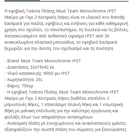
Η εφηβική Τσάντα Πλάτης Must Team Monochrome rPET
Μαύρο με Γκρι 2 Κεντρικές Θήκες είναι το ιδανικό eco-friendly
backpack για παιδιά, εφήβους και ενήλικες για κάθε καθημερινή
χρήση στο σχολείο, το πανεπιστήμιο, τη δουλειά και τις βόλτες.
Κατασκευασμένο από ανθεκτικό ύφασμα rPET από 30
ανακυκλωμένα πλαστικά μπουκάλια, το εφηβικό backpack
ξεχωρίζει για την άνεση, τον σχεδιασμό και τη ποιότητα.
- Brand: Must Team Monochrome rPET
- Διαστάσεις: 32x19x42 εκ.
- Υλικό κατασκευής: 900D pu rPET
- Χωρητικότητα: 25L
- Βάρος: 750γρ.
- Η εφηβική Τσάντα Πλάτης Must Team Monochrome rPET
Μαύρο με Γκρι 2 Κεντρικές Θήκες διαθέτει επιπλέον 2
μπροστινές θήκες, 1 επεκτάσιμη πλαϊνή θήκη και 1 εσωτερική
θήκη με μαλακή επένδυση για την καλύτερη οργάνωση και
φύλαξη όλων των απαραίτητων αντικειμένων
- Ανατομική πλάτη με ενισχυμένους και ανακλαστικούς ιμάντες
εξασφαλίζουν την σωστή στάση του σώματος για ξεκούραστες