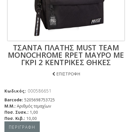
ΤΣΆΝΤΑ ΠΛΆΤΗΣ MUST TEAM
MONOCHROME RPET ΜΑΎΡΟ ΜΕ
ΓΚΡΙ 2 ΚΕΝΤΡΙΚΈΣ ΘΉΚΕΣ
ΕΠΙΣΤΡΟΦΗ
Κωδικός:
000586651
Barcode:
5205698753725
Μ.Μ.:
Αριθμός τεμαχίων
Ποσ. Συσκ.:
1,00
Ποσ. Κιβ.:
10,00
ΠΕΡΙΓΡΑΦΗ