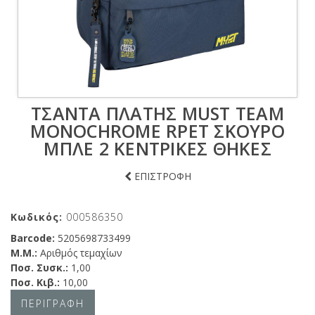
ΤΣΆΝΤΑ ΠΛΆΤΗΣ MUST TEAM
MONOCHROME RPET ΣΚΟΎΡΟ
ΜΠΛΕ 2 ΚΕΝΤΡΙΚΈΣ ΘΉΚΕΣ
ΕΠΙΣΤΡΟΦΗ
Κωδικός:
000586350
Barcode:
5205698733499
Μ.Μ.:
Αριθμός τεμαχίων
Ποσ. Συσκ.:
1,00
Ποσ. Κιβ.:
10,00
ΠΕΡΙΓΡΑΦΗ