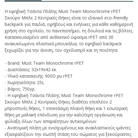
Η εφηβική Τσάντα Πλάτης Must Team Monochrome rPET
Σκούρο Μπλε 2 Κεντρικές Θήκες είναι το ιδανικό eco-friendly
backpack για παιδιά, εφήβους και ενήλικες για κάθε καθημερινή
χρήση στο σχολείο, το πανεπιστήμιο, τη δουλειά και τις βόλτες.
Κατασκευασμένο από ανθεκτικό ύφασμα rPET από 30
ανακυκλωμένα πλαστικά μπουκάλια, το εφηβικό backpack
ξεχωρίζει για την άνεση, τον σχεδιασμό και τη ποιότητα.
- Brand: Must Team Monochrome rPET
- Διαστάσεις: 32x19x42 εκ.
- Υλικό κατασκευής: 900D pu rPET
- Χωρητικότητα: 25L
- Βάρος: 750γρ.
- Η εφηβική Τσάντα Πλάτης Must Team Monochrome rPET
Σκούρο Μπλε 2 Κεντρικές Θήκες διαθέτει επιπλέον 2
μπροστινές θήκες, 1 επεκτάσιμη πλαϊνή θήκη και 1 εσωτερική
θήκη με μαλακή επένδυση για την καλύτερη οργάνωση και
φύλαξη όλων των απαραίτητων αντικειμένων
- Ανατομική πλάτη με ενισχυμένους και ανακλαστικούς ιμάντες
εξασφαλίζουν την σωστή στάση του σώματος για ξεκούραστες