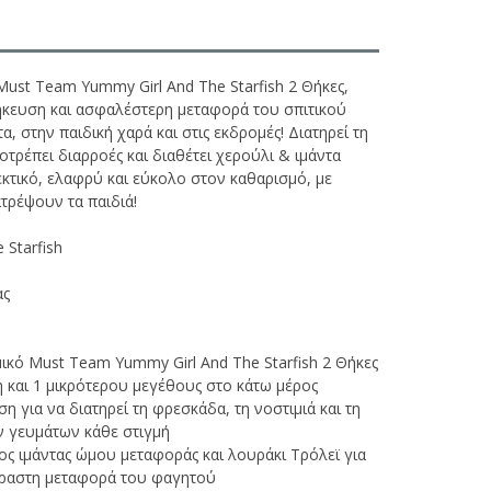
ust Team Yummy Girl And The Starfish 2 Θήκες,
ήκευση και ασφαλέστερη μεταφορά του σπιτικού
, στην παιδική χαρά και στις εκδρομές! Διατηρεί τη
τρέπει διαρροές και διαθέτει χερούλι & ιμάντα
κτικό, ελαφρύ και εύκολο στον καθαρισμό, με
τρέψουν τα παιδιά!
 Starfish
ας
ικό Must Team Yummy Girl And The Starfish 2 Θήκες
η και 1 μικρότερου μεγέθους στο κάτω μέρος
η για να διατηρεί τη φρεσκάδα, τη νοστιμιά και τη
 γευμάτων κάθε στιγμή
ος ιμάντας ώμου μεταφοράς και λουράκι Τρόλεϊ για
ύραστη μεταφορά του φαγητού