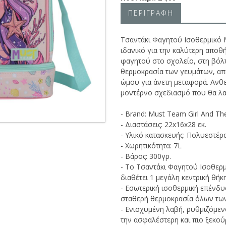
ΠΕΡΙΓΡΑΦΗ
Τσαντάκι Φαγητού Ισοθερμικό M
ιδανικό για την καλύτερη αποθ
φαγητού στο σχολείο, στη βόλτα
θερμοκρασία των γευμάτων, απο
ώμου για άνετη μεταφορά. Ανθε
μοντέρνο σχεδιασμό που θα λα
- Brand: Must Team Girl And The
- Διαστάσεις: 22x16x28 εκ.
- Υλικό κατασκευής: Πολυεστέρ
- Χωρητικότητα: 7L
- Βάρος: 300γρ.
- Το Τσαντάκι Φαγητού Ισοθερμ
διαθέτει 1 μεγάλη κεντρική θήκ
- Εσωτερική ισοθερμική επένδυσ
σταθερή θερμοκρασία όλων των
- Ενισχυμένη λαβή, ρυθμιζόμεν
την ασφαλέστερη και πιο ξεκο