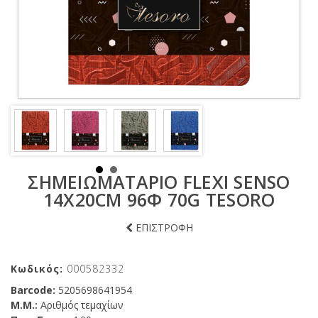
ΣΗΜΕΙΩΜΑΤΑΡΙΟ FLEXI SENSO
14X20CM 96Φ 70G TESORO
ΕΠΙΣΤΡΟΦΗ
Κωδικός:
000582332
Barcode:
5205698641954
Μ.Μ.:
Αριθμός τεμαχίων