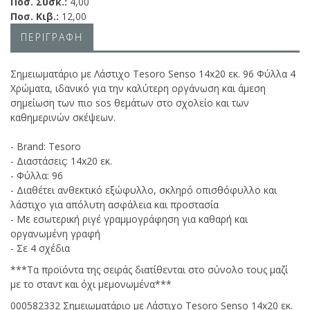
Ποσ. Συσκ.:
4,00
Ποσ. Κιβ.:
12,00
ΠΕΡΙΓΡΑΦΗ
Σημειωματάριο με Λάστιχο Tesoro Senso 14x20 εκ. 96 Φύλλα 4
Χρώματα, ιδανικό για την καλύτερη οργάνωση και άμεση
σημείωση των πιο sos θεμάτων στο σχολείο και των
καθημερινών σκέψεων.
- Brand: Tesoro
- Διαστάσεις: 14x20 εκ.
- Φύλλα: 96
- Διαθέτει ανθεκτικό εξώφυλλο, σκληρό οπισθόφυλλο και
λάστιχο για απόλυτη ασφάλεια και προστασία
- Με εσωτερική ριγέ γραμμογράφηση για καθαρή και
οργανωμένη γραφή
- Σε 4 σχέδια
***Τα προϊόντα της σειράς διατίθενται στο σύνολο τους μαζί
με το σταντ και όχι μεμονωμένα***
000582332 Σημειωματάριο με Λάστιχο Tesoro Senso 14x20 εκ.