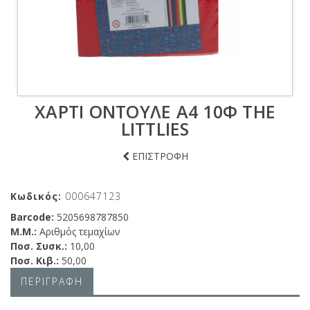
ΧΑΡΤΙ ΟΝΤΟΥΛΕ Α4 10Φ THE
LITTLIES
ΕΠΙΣΤΡΟΦΗ
Κωδικός:
000647123
Barcode:
5205698787850
Μ.Μ.:
Αριθμός τεμαχίων
Ποσ. Συσκ.:
10,00
Ποσ. Κιβ.:
50,00
ΠΕΡΙΓΡΑΦΗ