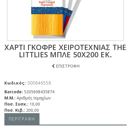
ΧΑΡΤΊ ΓΚΟΦΡΈ ΧΕΙΡΟΤΕΧΝΊΑΣ THE
LITTLIES ΜΠΛΕ 50X200 ΕΚ.
ΕΠΙΣΤΡΟΦΗ
Κωδικός:
000646558
Barcode:
5205698435874
Μ.Μ.:
Αριθμός τεμαχίων
Ποσ. Συσκ.:
10,00
Ποσ. Κιβ.:
200,00
ΠΕΡΙΓΡΑΦΗ