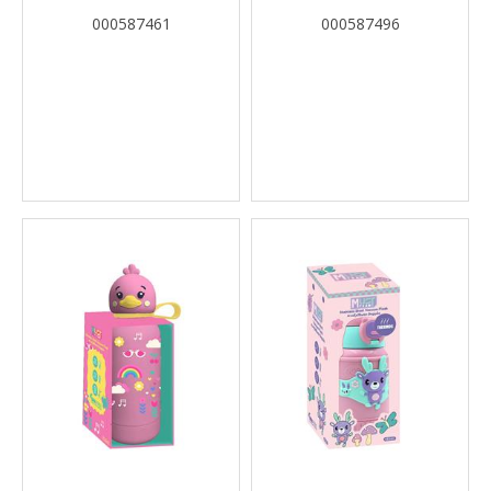
ΡΟΜΠΟΤ 500 ML ΜΕ
ML ΜΕ ΧΕΡΟΎΛΙ ΣΤΟ ΣΤΌΜΙΟ
000587461
000587496
ΙΣΟΘΕΡΜΙΚΉ ΘΉΚΗ ΚΑΙ
ΚΑΛΑΜΆΚΙ