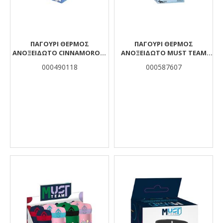
ΠΑΓΟΎΡΙ ΘΕΡΜΌΣ
ΠΑΓΟΎΡΙ ΘΕΡΜΌΣ
ΑΝΟΞΕΊΔΩΤΟ CINNAMOROLL
ΑΝΟΞΕΊΔΩΤΟ MUST TEAM
500ML
ΡΟΖ 500 ML ΜΕ BLUETOOTH
000490118
000587607