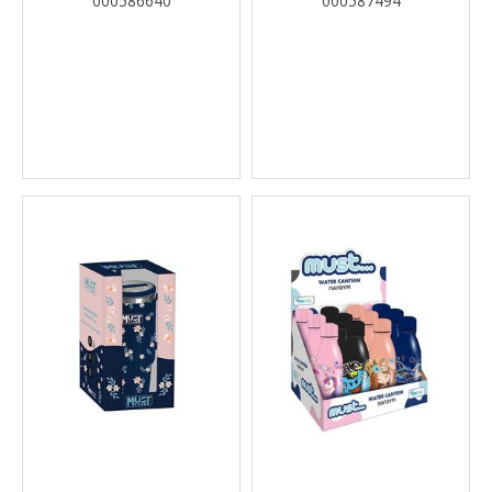
000586640
000587494
ΙΣΟΘΕΡΜΙΚΉ ΘΉΚΗ ΚΑΙ
ΚΑΛΑΜΆΚΙ