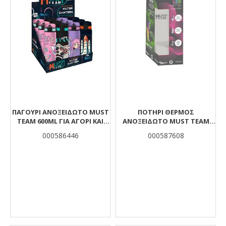
ΠΑΓΟΎΡΙ ΑΝΟΞΕΊΔΩΤΟ MUST
ΠΟΤΉΡΙ ΘΕΡΜΌΣ
TEAM 600ML ΓΙΑ ΑΓΌΡΙ ΚΑΙ
ΑΝΟΞΕΊΔΩΤΟ MUST TEAM
ΚΟΡΊΤΣΙ 4 ΣΧΈΔΙΑ
ΜΠΛΕ 900 ML 6 LED ΦΩΤΙΣΜΌ
000586446
000587608