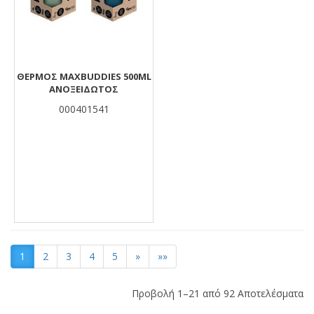
ΘΕΡΜΌΣ MAXBUDDIES 500ML
ΑΝΟΞΕΊΔΩΤΟΣ
000401541
1
2
3
4
5
»
»»
Προβολή 1–21 από 92 Αποτελέσματα