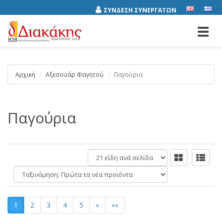
ΣΥΝΔΕΣΗ ΣΥΝΕΡΓΑΤΩΝ
Toggl
navig
Αρχική
Αξεσουάρ Φαγητού
Παγούρια
Παγούρια
είδη
ανά
Ταξινόμηση:
σελίδα
1
2
3
4
5
»
»»