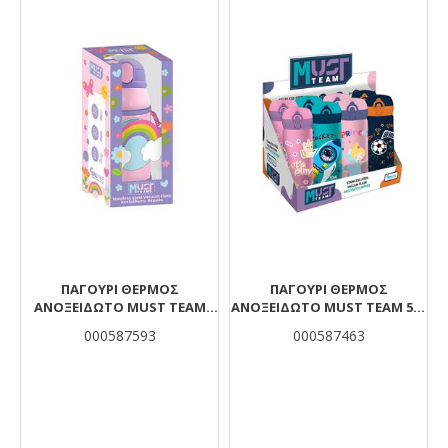
ΠΑΓΟΎΡΙ ΘΕΡΜΌΣ
ΠΑΓΟΎΡΙ ΘΕΡΜΌΣ
ΑΝΟΞΕΊΔΩΤΟ MUST TEAM
ΑΝΟΞΕΊΔΩΤΟ MUST TEAM 500
ΟΥΡΆΝΙΟ ΤΟΞΟ 500 ML
ML ΜΕ ΚΑΛΑΜΆΚΙ ΣΕ 4 ΣΧΈΔΙΑ
000587593
000587463
ΙΣΟΘΕΡΜΙΚΉ ΘΉΚΗ