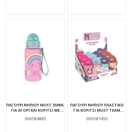
ΠΑΓΟΎΡΙ ΝΗΠΊΟΥ MUST 350ML
ΠΑΓΟΎΡΙ ΝΗΠΊΟΥ ΠΛΑΣΤΙΚΌ
ΓΙΑ ΑΓΌΡΙ ΚΑΙ ΚΟΡΊΤΣΙ ΜΕ
ΓΙΑ ΚΟΡΊΤΣΙ MUST TEAM
ΚΑΛΑΜΆΚΙ 4 ΣΧΈΔΙΑ
500ML ΜΕ ΚΑΛΑΜΆΚΙ 4 ΣΧΈΔΙΑ
000584885
000587459