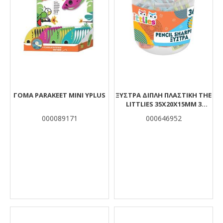
ΓΟΜΑ PARAKEET MINI YPLUS
ΞΎΣΤΡΑ ΔΙΠΛΉ ΠΛΑΣΤΙΚΉ THE
LITTLIES 35X20X15MM 3
ΧΡΏΜΑΤΑ
000089171
000646952