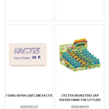
ΓΟΜΑ ΛΕΥΚΗ (36Τ) 36R FACTIS
ΞΥΣΤΡΑ MONSTERS 3ΧΡ
55Χ55X15MM THE LITTLIES
000036223
000646959