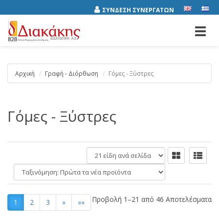
ΣΥΝΔΕΣΗ ΣΥΝΕΡΓΑΤΩΝ
Toggl
navig
Αρχική
Γραφή - Διόρθωση
Γόμες - Ξύστρες
Γόμες - Ξύστρες
είδη
ανά
Ταξινόμηση:
σελίδα
Προβολή 1–21 από 46 Αποτελέσματα
1
2
3
»
»»