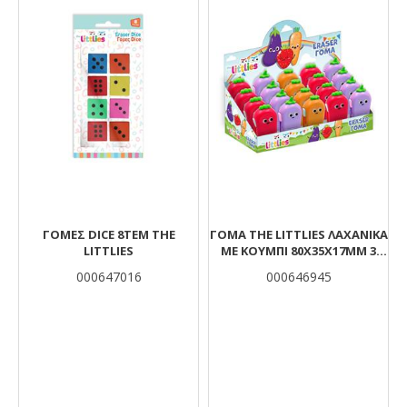
ΓΟΜΕΣ DICE 8TEM THE
ΓΌΜΑ THE LITTLIES ΛΑΧΑΝΙΚΆ
LITTLIES
ΜΕ ΚΟΥΜΠΊ 80X35X17MM 3
ΣΧΈΔΙΑ
000647016
000646945