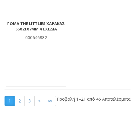
ΓΌΜΑ THE LITTLIES ΧΆΡΑΚΑΣ
55X21X7MM 4 ΣΧΈΔΙΑ
000646882
Προβολή 1–21 από 46 Αποτελέσματα
1
2
3
»
»»