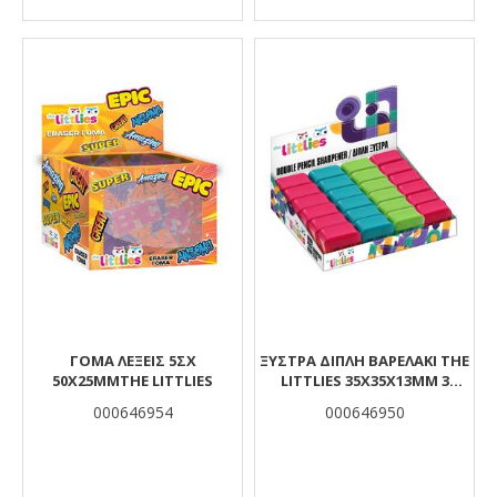
ΓΟΜΑ ΛΕΞΕΙΣ 5ΣΧ
ΞΎΣΤΡΑ ΔΙΠΛΉ ΒΑΡΕΛΆΚΙ THE
50X25MMTHE LITTLIES
LITTLIES 35X35X13MM 3
ΧΡΏΜΑΤΑ
000646954
000646950