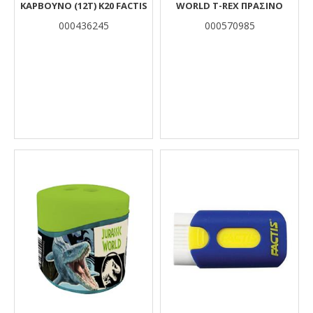
ΚΑΡΒΟΥΝΟ (12Τ) Κ20 FACTIS
WORLD T-REX ΠΡΑΣΙΝΟ
000436245
000570985