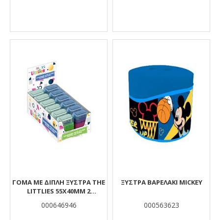
ΓΌΜΑ ΜΕ ΔΙΠΛΉ ΞΎΣΤΡΑ THE
ΞΥΣΤΡΑ ΒΑΡΕΛΑΚΙ MICKEY
LITTLIES 55X40MM 2
ΧΡΏΜΑΤΑ
000646946
000563623