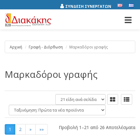
ΣΥΝΔΕΣΗ ΣΥΝΕΡΓΑΤΩΝ
Toggl
navig
Αρχική
Γραφή - Διόρθωση
Μαρκαδόροι γραφής
Μαρκαδόροι γραφής
είδη
ανά
Ταξινόμηση:
σελίδα
Προβολή 1–21 από 26 Αποτελέσματα
1
2
»
»»