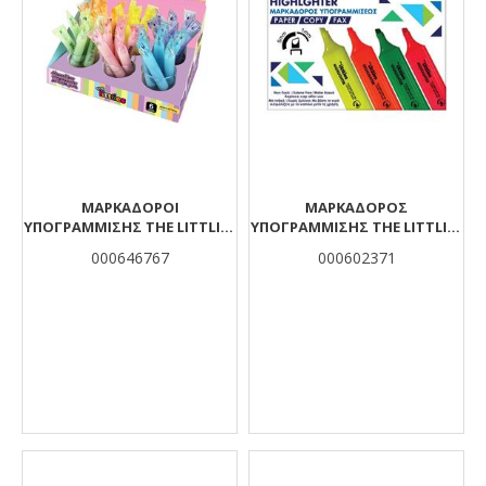
ΜΑΡΚΑΔΌΡΟΙ
ΜΑΡΚΑΔΌΡΟΣ
ΥΠΟΓΡΆΜΜΙΣΗΣ THE LITTLIES
ΥΠΟΓΡΆΜΜΙΣΗΣ THE LITTLIES
ΜΕ ΔΙΠΛΉ ΜΎΤΗ 6 ΧΡΏΜΑΤΑ
ΠΟΡΤΟΚΑΛΊ 10 ΤΜΧ.
000646767
000602371