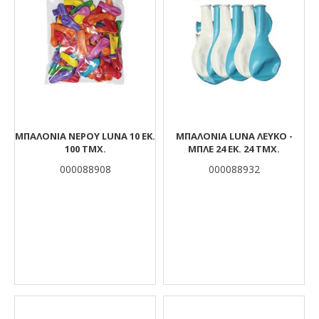
ΜΠΑΛΌΝΙΑ ΝΕΡΟΎ LUNA 10 ΕΚ.
ΜΠΑΛΌΝΙΑ LUNA ΛΕΥΚΌ -
100 ΤΜΧ.
ΜΠΛΕ 24 ΕΚ. 24 ΤΜΧ.
000088908
000088932