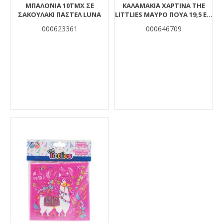
ΜΠΑΛΟΝΙΑ 10ΤΜΧ ΣΕ
ΚΑΛΑΜΆΚΙΑ ΧΆΡΤΙΝΑ THE
ΣΑΚΟΥΛΑΚΙ ΠΑΣΤΕΛ LUNA
LITTLIES ΜΑΎΡΟ ΠΟΥΆ 19,5 ΕΚ.
25 ΤΜΧ.
000623361
000646709