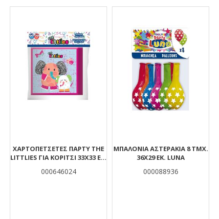
Αποτελέσματα
ΧΑΡΤΟΠΕΤΣΈΤΕΣ ΠΆΡΤΥ THE
ΜΠΑΛΌΝΙΑ ΑΣΤΕΡΆΚΙΑ 8 ΤΜΧ.
LITTLIES ΓΙΑ ΚΟΡΊΤΣΙ 33X33 ΕΚ.
36X29 ΕΚ. LUNA
20 ΤΜΧ.
000646024
000088936