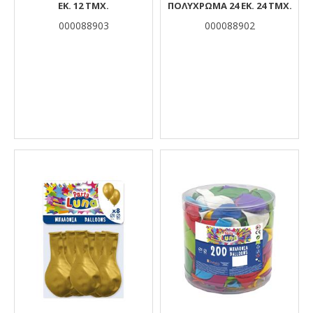
ΕΚ. 12 ΤΜΧ.
ΠΟΛΎΧΡΩΜΑ 24 ΕΚ. 24 ΤΜΧ.
000088903
000088902