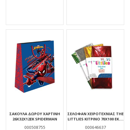
ΣΑΚΟΥΛΑ ΔΩΡΟΥ ΧΑΡΤΙΝΗ
ΣΕΛΟΦΆΝ ΧΕΙΡΟΤΕΧΝΊΑΣ THE
26Χ32Χ12ΕΚ SPIDERMAN
LITTLIES ΚΊΤΡΙΝΟ 70X100 ΕΚ. 2
ΤΜΧ.
000508755
000646637