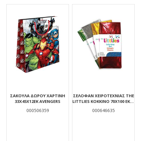
Αποτελέσματα
ΣΑΚΟΥΛΑ ΔΩΡΟΥ ΧΑΡΤΙΝΗ
ΣΕΛΟΦΆΝ ΧΕΙΡΟΤΕΧΝΊΑΣ THE
33Χ45Χ12ΕΚ AVENGERS
LITTLIES ΚΌΚΚΙΝΟ 70X100 ΕΚ. 2
ΤΜΧ.
000506359
000646635