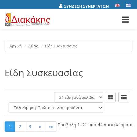
ΣΥΝΔΕΣΗ ΣΥΝΕΡΓΑΤΩΝ
Toggl
navig
Αρχική
Δώρα
Είδη Συσκευασίας
Είδη Συσκευασίας
είδη
ανά
Ταξινόμηση:
σελίδα
Προβολή 1–21 από 44 Αποτελέσματα
1
2
3
»
»»