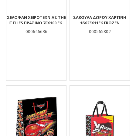
ΣΕΛΟΦΆΝ ΧΕΙΡΟΤΕΧΝΊΑΣ THE
ΣΑΚΟΥΛΑ ΔΩΡΟΥ ΧΑΡΤΙΝΗ
LITTLIES ΠΡΆΣΙΝΟ 70X100 ΕΚ. 2
18Χ23Χ11ΕΚ FROZEN
ΤΜΧ.
000646636
000565802