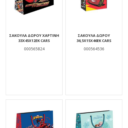
ΣΑΚΟΥΛΑ ΔΩΡΟΥ ΧΑΡΤΙΝΗ
ΣΑΚΟΥΛΑ ΔΩΡΟΥ
33Χ45Χ12ΕΚ CARS
36,5Χ15Χ46ΕΚ CARS
000565824
000564536