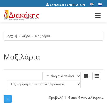
ΣΥΝΔΕΣΗ ΣΥΝΕΡΓΑΤΩΝ
Toggl
navig
Αρχική
Δώρα
Μαξιλάρια
Μαξιλάρια
είδη
ανά
Ταξινόμηση:
σελίδα
Προβολή 1–4 από 4 Αποτελέσματα
1