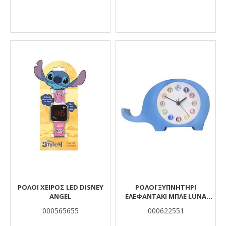
ΡΟΛΟΙ ΧΕΙΡΌΣ LED DISNEY
ΡΟΛΌΙ ΞΥΠΝΗΤΉΡΙ
ANGEL
ΕΛΕΦΑΝΤΆΚΙ ΜΠΛΕ LUNA
TOYS
000565655
000622551