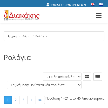
ΣΥΝΔΕΣΗ ΣΥΝΕΡΓΑΤΩΝ
Toggl
navig
Αρχική
Δώρα
Ρολόγια
Ρολόγια
είδη
ανά
Ταξινόμηση:
σελίδα
Προβολή 1–21 από 46 Αποτελέσματα
1
2
3
»
»»