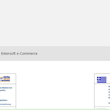
ο
Entersoft e-Commerce