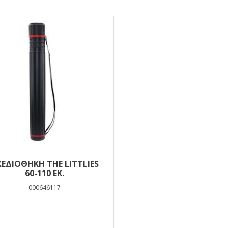
ελέσματα
ΧΕΔΙΟΘΉΚΗ THE LITTLIES
60-110 ΕΚ.
000646117