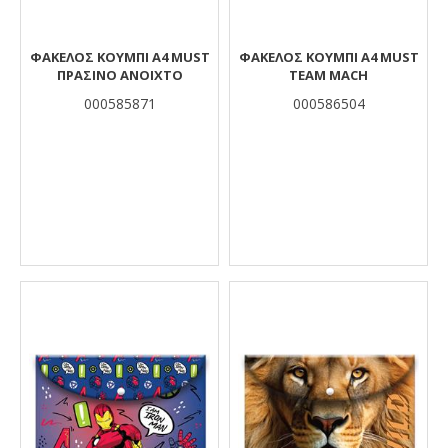
ΦΆΚΕΛΟΣ ΚΟΥΜΠΊ Α4 MUST
ΦΑΚΕΛΟΣ ΚΟΥΜΠΙ Α4 MUST
ΠΡΆΣΙΝΟ ΑΝΟΙΧΤΌ
TEAM MACH
000585871
000586504