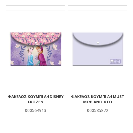
ΦΆΚΕΛΟΣ ΚΟΥΜΠΊ Α4 DISNEY
ΦΆΚΕΛΟΣ ΚΟΥΜΠΊ Α4 MUST
FROZEN
ΜΩΒ ΑΝΟΙΧΤΌ
000564913
000585872