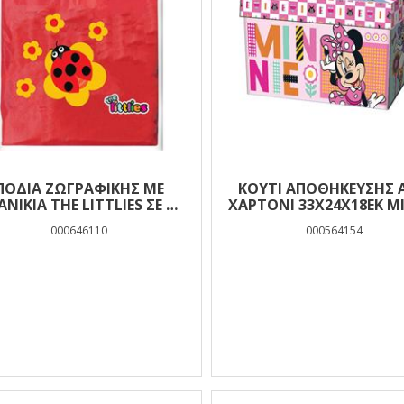
ΠΟΔΙΆ ΖΩΓΡΑΦΙΚΉΣ ΜΕ
ΚΟΥΤΙ ΑΠΟΘΗΚΕΥΣΗΣ 
ΝΊΚΙΑ THE LITTLIES ΣΕ 2
ΧΑΡΤΟΝΙ 33Χ24Χ18ΕΚ M
ΣΧΈΔΙΑ, 43X55 ΕΚ.
000646110
000564154