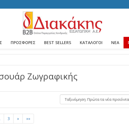
Σ
ΠΡΟΣΦΟΡΕΣ
BEST SELLERS
ΚΑΤΆΛΟΓΟΙ
ΝΈΑ
σουάρ Ζωγραφικής
Ταξινόμηση:
2
3
»
»»