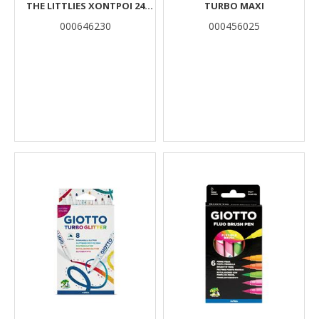
THE LITTLIES ΧΟΝΤΡΟΊ 24
ΤURBO MAXI
ΧΡΏΜΑΤΑ
000646230
000456025