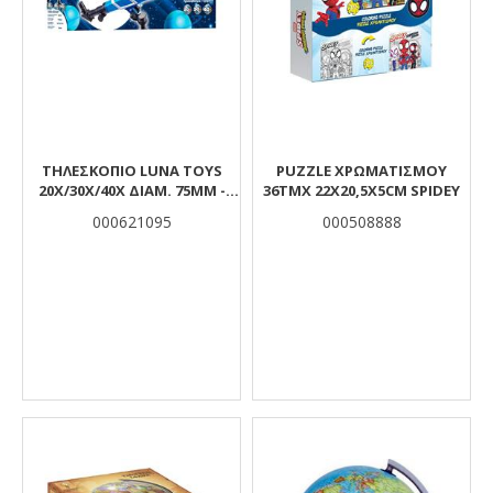
ΤΗΛΕΣΚΌΠΙΟ LUNA TOYS
PUZZLE ΧΡΩΜΑΤΙΣΜΟΥ
20X/30X/40X ΔΙΑΜ. 75MM -
36TMX 22X20,5X5CM SPIDEY
ΦΑΚ. 52MM
000621095
000508888