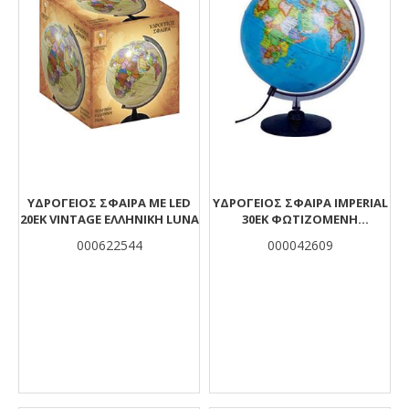
ΥΔΡΟΓΕΙΟΣ ΣΦΑΙΡΑ ΜΕ LED
ΥΔΡΟΓΕΙΟΣ ΣΦΑΙΡΑ IMPERIAL
20ΕΚ VINTAGE ΕΛΛΗΝΙΚΗ LUNA
30ΕΚ ΦΩΤΙΖΟΜΕΝΗ
ΠΟΛΙΤΙΚΗ/ΓΕΩΦΥΣΙΚΗ
000622544
000042609
ΕΛΛΗΝΙΚΗ