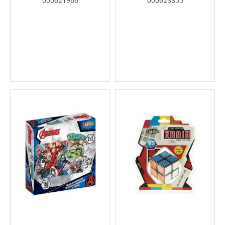
000621966
000623355
21X7,5X24,5ΕΚ.