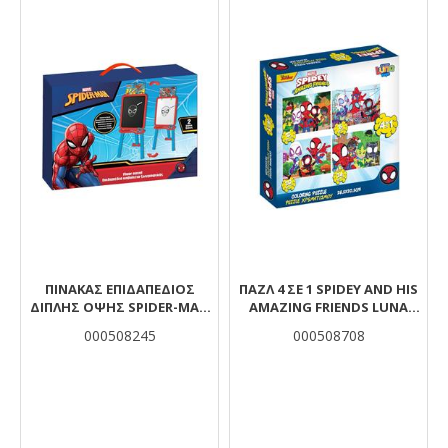
ΠΊΝΑΚΑΣ ΕΠΙΔΑΠΈΔΙΟΣ
ΠΑΖΛ 4 ΣΕ 1 SPIDEY AND HIS
ΔΙΠΛΉΣ ΌΨΗΣ SPIDER-ΜAN
AMAZING FRIENDS LUNA
56X6X41,5 ΕΚ.
TOYS 12/15/20/24ΤΜΧ.
000508245
000508708
28X6X27,5ΕΚ.