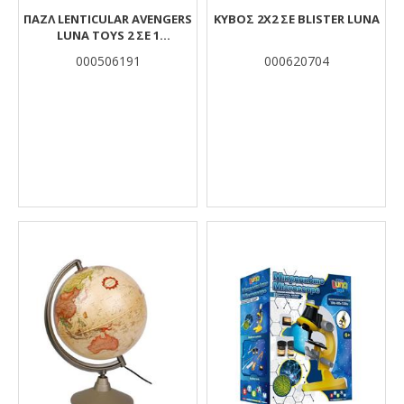
ΠΑΖΛ LENTICULAR AVENGERS
ΚΥΒΟΣ 2Χ2 ΣΕ BLISTER LUNA
LUNA TOYS 2 ΣΕ 1
ΧΡΩΜΑΤΙΣΜΟΎ 2 ΌΨΕΩΝ ΜΕ
000506191
000620704
3D EFFECT 150 ΤΜX. 45,7X30,4
ΕΚ.