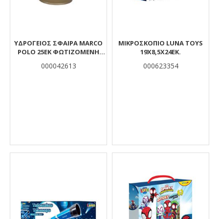
ΥΔΡΟΓΕΙΟΣ ΣΦΑΙΡΑ MARCO
ΜΙΚΡΟΣΚΌΠΙΟ LUNA TOYS
POLO 25ΕΚ ΦΩΤΙΖΟΜΕΝΗ
19X8,5X24ΕΚ.
ΕΛΛΗΝΙΚΗ
000042613
000623354