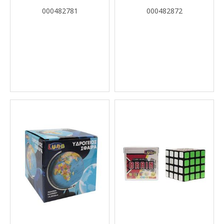
PIG LUNA TOYS
000482781
000482872