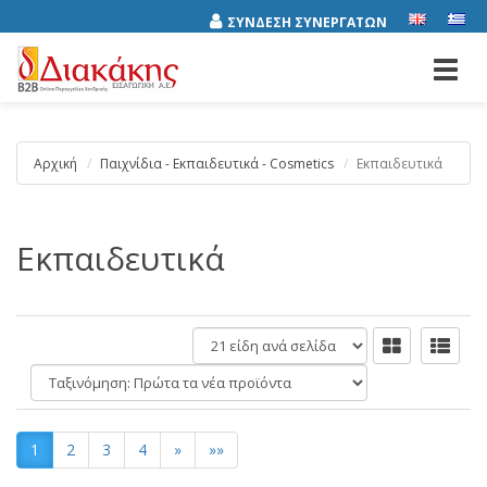
ΣΥΝΔΕΣΗ ΣΥΝΕΡΓΑΤΩΝ
Toggl
navig
Αρχική
Παιχνίδια - Εκπαιδευτικά - Cosmetics
Εκπαιδευτικά
Εκπαιδευτικά
είδη
ανά
Ταξινόμηση:
σελίδα
1
2
3
4
»
»»