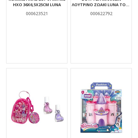
ΗΧΟ 36X6,5X25CM LUNA
ΛΟΎΤΡΙΝΟ ΖΩΆΚΙ LUNA TOYS
24X7X14 ΕΚ. 4 ΣΧΈΔΙΑ
000623521
000622792