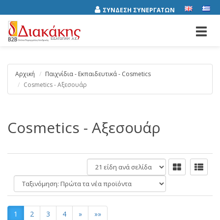
ΣΥΝΔΕΣΗ ΣΥΝΕΡΓΑΤΩΝ
Toggl
navig
Αρχική
Παιχνίδια - Εκπαιδευτικά - Cosmetics
Cosmetics - Αξεσουάρ
Cosmetics - Αξεσουάρ
είδη
ανά
Ταξινόμηση:
σελίδα
1
2
3
4
»
»»