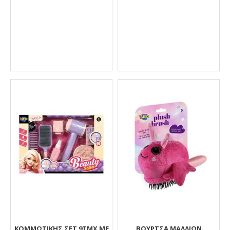
ΚΟΜΜΩΤΙΚΗΣ ΣΕΤ 9ΤΜΧ ΜΕ
ΒΟΎΡΤΣΑ ΜΑΛΛΙΏΝ