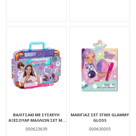
ΒΑΛΙΤΣΑΚΙ ΜΕ ΣΥΣΚΕΥΗ
ΜΑΚΙΓΙΆΖ ΣΕΤ 5ΤΜΧ GLAMMY
ΑΞΕΣΟΥΑΡ ΜΑΛΛΙΩΝ ΣΕΤ ΜΕ
GLOSS
ΧΑΝΤΡΕΣ 31,5X7X24,8CM
000623639
000630005
LUNA