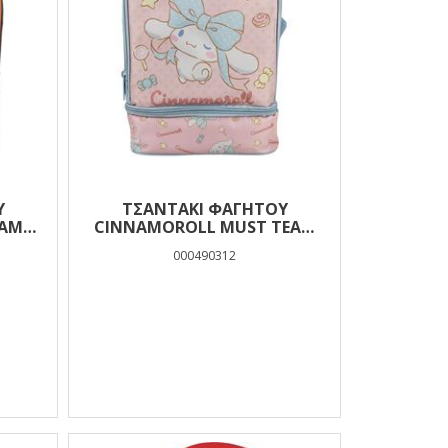
Ύ
ΤΣΑΝΤΆΚΙ ΦΑΓΗΤΟΎ
EAM
CINNAMOROLL MUST TEAM
ON 2
ΙΣΟΘΕΡΜΙΚΌ 2 ΘΉΚΕΣ
000490312