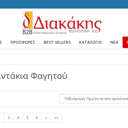
Σ
ΠΡΟΣΦΟΡΕΣ
BEST SELLERS
ΚΑΤΆΛΟΓΟΙ
ΝΈΑ
ντάκια Φαγητού
Ταξινόμηση:
2
3
4
5
6
»
»»