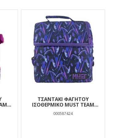
Ύ
ΤΣΑΝΤΆΚΙ ΦΑΓΗΤΟΎ
EAM
ΙΣΟΘΕΡΜΙΚΌ MUST TEAM
ΚΕΣ
FLOWER LEAFS 2 ΘΉΚΕΣ
000587424