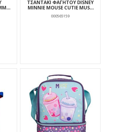
Ύ
ΤΣΑΝΤΆΚΙ ΦΑΓΗΤΟΎ DISNEY
UMMY
MINNIE MOUSE CUTIE MUST
TEAM ΙΣΟΘΕΡΜΙΚΌ 2 ΘΉΚΕΣ
000565159