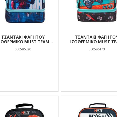
ΤΣΑΝΤΆΚΙ ΦΑΓΗΤΟΎ
ΤΣΑΝΤΆΚΙ ΦΑΓΗΤΟ
ΣΟΘΕΡΜΙΚΌ MUST TEAM
ΙΣΟΘΕΡΜΙΚΌ MUST T
YUMMY ROBOT 2 ΘΉΚΕΣ
YUMMY LET'S PLAY 2 Θ
000586820
000586173