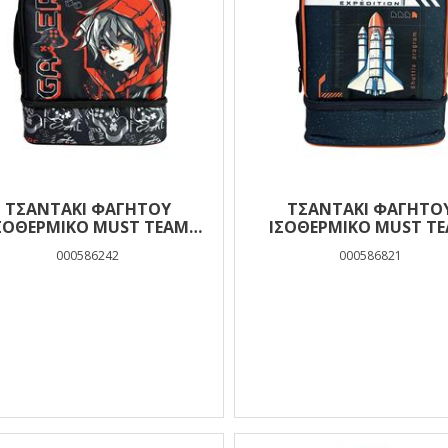
ΤΣΑΝΤΆΚΙ ΦΑΓΗΤΟΎ
ΤΣΑΝΤΆΚΙ ΦΑΓΗΤΟ
ΣΟΘΕΡΜΙΚΌ MUST TEAM
ΙΣΟΘΕΡΜΙΚΌ MUST T
YUMMY GAMER 2 ΘΉΚΕΣ
YUMMY SPACE EXPEDITI
000586242
000586821
ΘΉΚΕΣ