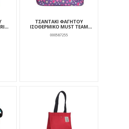
Ύ
ΤΣΑΝΤΆΚΙ ΦΑΓΗΤΟΎ
RICA
ΙΣΟΘΕΡΜΙΚΌ MUST TEAM
ΚΌ 2
YUMMY BUBBLE TEA 2 ΘΉΚΕΣ
000587255