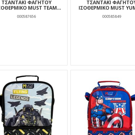
ΤΣΑΝΤΆΚΙ ΦΑΓΗΤΟΎ
ΤΣΑΝΤΆΚΙ ΦΑΓΗΤΟ
ΣΟΘΕΡΜΙΚΌ MUST TEAM
ΙΣΟΘΕΡΜΙΚΌ MUST Y
UMMY PRINCESS 2 ΘΉΚΕΣ
MIRACLES 2 ΘΉΚΕΣ
000587656
000585849