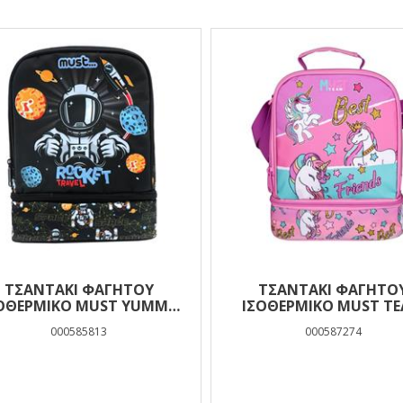
ελέσματα
ΤΣΑΝΤΆΚΙ ΦΑΓΗΤΟΎ
ΤΣΑΝΤΆΚΙ ΦΑΓΗΤΟ
ΟΘΕΡΜΙΚΌ MUST YUMMY
ΙΣΟΘΕΡΜΙΚΌ MUST T
OCKET TRAVEL 2 ΘΉΚΕΣ
YUMMY UNICORN 2 ΘΉ
000585813
000587274