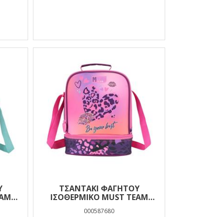
Ύ
ΤΣΑΝΤΆΚΙ ΦΑΓΗΤΟΎ
EAM
ΙΣΟΘΕΡΜΙΚΌ MUST TEAM
HE
YUMMY HEART PRINT 2
000587680
ΘΉΚΕΣ