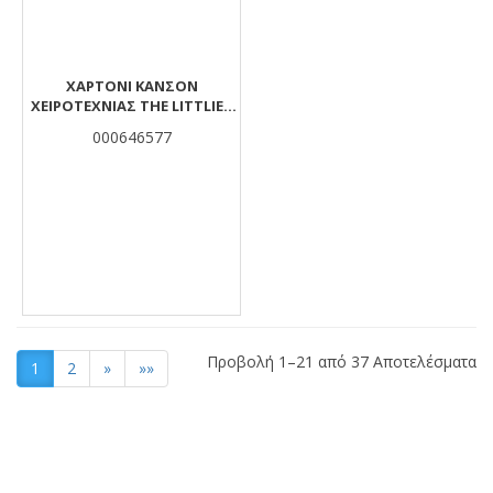
ΧΑΡΤΌΝΙ ΚΑΝΣΌΝ
ΧΕΙΡΟΤΕΧΝΊΑΣ THE LITTLIES
ΠΡΆΣΙΝΟ 50X70 ΕΚ.
000646577
Προβολή 1–21 από 37 Αποτελέσματα
1
2
»
»»