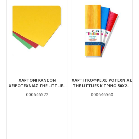
ΧΑΡΤΌΝΙ ΚΑΝΣΌΝ
ΧΑΡΤΊ ΓΚΟΦΡΈ ΧΕΙΡΟΤΕΧΝΊΑΣ
ΧΕΙΡΟΤΕΧΝΊΑΣ THE LITTLIES
THE LITTLIES ΚΊΤΡΙΝΟ 50X200
ΚΊΤΡΙΝΟ 50X70 ΕΚ.
ΕΚ.
000646572
000646560