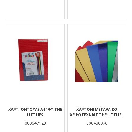
ΧΑΡΤΙ ΟΝΤΟΥΛΕ Α4 10Φ THE
ΧΑΡΤΌΝΙ ΜΕΤΑΛΛΙΚΌ
LITTLIES
ΧΕΙΡΟΤΕΧΝΊΑΣ THE LITTLIES
ΑΣΗΜΊ ΜΟΝΉΣ ΌΨΗΣ 50X70
000647123
000430076
ΕΚ.