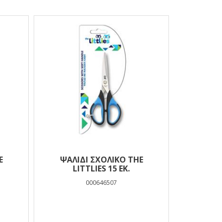
E
ΨΑΛΊΔΙ ΣΧΟΛΙΚΌ THE
LITTLIES 15 ΕΚ.
000646507