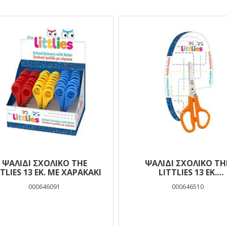
ελέσματα
ΨΑΛΊΔΙ ΣΧΟΛΙΚΌ THE
ΨΑΛΊΔΙ ΣΧΟΛΙΚΌ TH
TTLIES 13 ΕΚ. ΜΕ ΧΑΡΑΚΆΚΙ
LITTLIES 13 ΕΚ.
ΑΡΙΣΤΕΡΌΧΕΙΡΩΝ
000646091
000646510