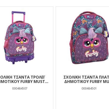
ΟΛΙΚΉ ΤΣΆΝΤΑ ΤΡΌΛΕΪ
ΣΧΟΛΙΚΉ ΤΣΆΝΤΑ ΠΛΆ
ΜΟΤΙΚΟΎ FURBY MUST
ΔΗΜΟΤΙΚΟΎ FURBY M
TEAM 3 ΘΉΚΕΣ
TEAM 3 ΘΉΚΕΣ
000484507
000484501