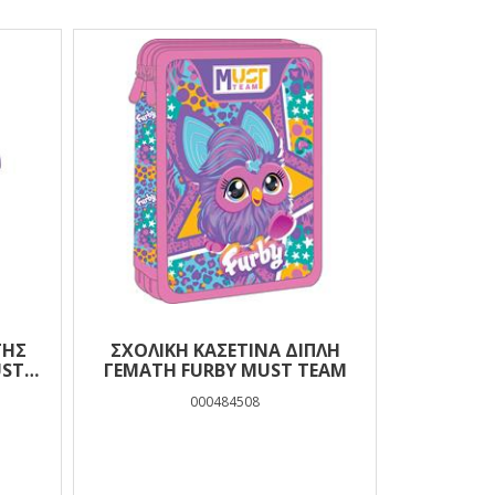
ΤΗΣ
ΣΧΟΛΙΚΉ ΚΑΣΕΤΊΝΑ ΔΙΠΛΉ
UST
ΓΕΜΆΤΗ FURBY MUST TEAM
000484508