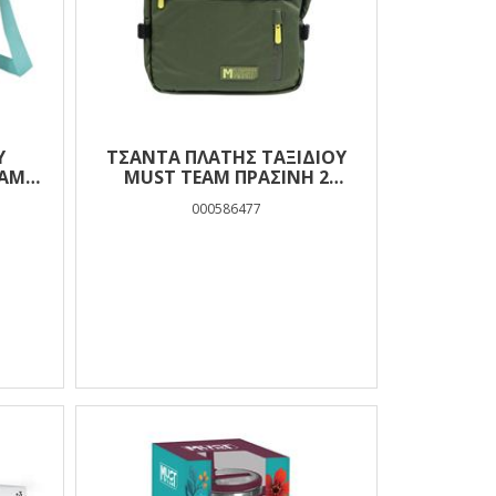
Ύ
ΤΣΆΝΤΑ ΠΛΆΤΗΣ ΤΑΞΙΔΊΟΥ
EAM
MUST TEAM ΠΡΆΣΙΝΗ 2
HE
ΘΉΚΕΣ
000586477