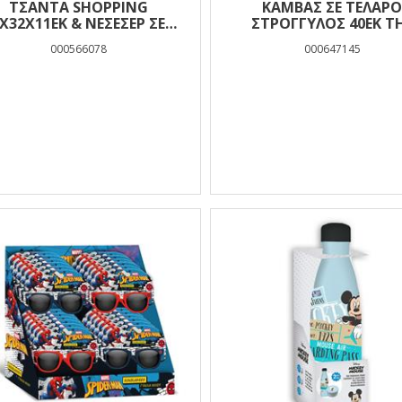
ΤΣΑΝΤΑ SHOPPING
ΚΑΜΒΑΣ ΣΕ ΤΕΛΑΡ
Χ32Χ11ΕΚ & ΝΕΣΕΣΕΡ ΣΕΤ
ΣΤΡΟΓΓΥΛΟΣ 40ΕΚ Τ
HELLO GREECE ΜΙΝΝΙΕ
LITTLIES
000566078
000647145