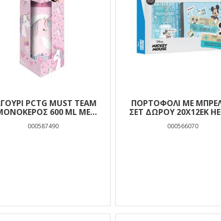
ΓΟΎΡΙ PCTG MUST TEAM
ΠΟΡΤΟΦΟΛΙ ΜΕ ΜΠΡΕ
ΜΟΝΌΚΕΡΟΣ 600 ML ΜΕ
ΣΕΤ ΔΩΡΟΥ 20Χ12ΕΚ H
ΣΠΡΈΙ
GREECE MICKEY
000587490
000566070