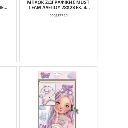
Ο
ΜΠΛΟΚ ΖΩΓΡΑΦΙΚΉΣ MUST
ΗΕ
TEAM ΑΛΕΠΟΎ 28X28 ΕΚ. 40
ΦΎΛΛΑ
000587769