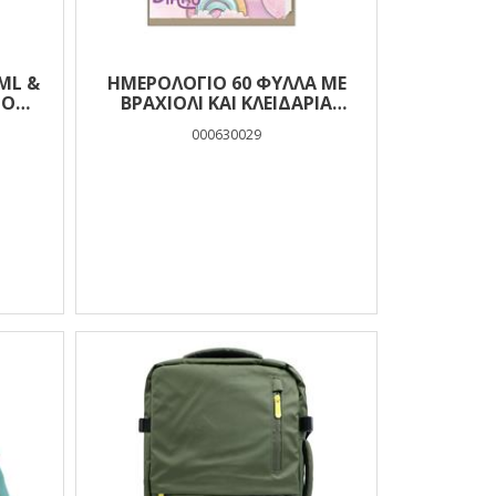
ML &
ΗΜΕΡΟΛΌΓΙΟ 60 ΦΎΛΛΑ ΜΕ
ΤΟ
ΒΡΑΧΙΌΛΙ ΚΑΙ ΚΛΕΙΔΑΡΙΆ
ECE
GLAMMY GLOSS 19,8X19,8ΕΚ
000630029