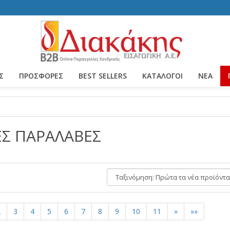
Σ
ΠΡΟΣΦΟΡΕΣ
BEST SELLERS
ΚΑΤΆΛΟΓΟΙ
ΝΈΑ
ΕΣ ΠΑΡΑΛΑΒΕΣ
Ταξινόμηση:
2
3
4
5
6
7
8
9
10
11
»
»»