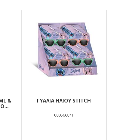
ML &
ΓΥΑΛΙΑ ΗΛΙΟΥ STITCH
ΤΟ
E IN
000566041