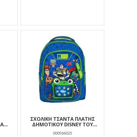
ΣΧΟΛΙΚΉ ΤΣΆΝΤΑ ΠΛΆΤΗΣ
EAM
ΔΗΜΟΤΙΚΟΎ DISNEY TOY
 ΜΕ
STORY 5 MUST TEAM 3
000566025
ΘΉΚΕΣ