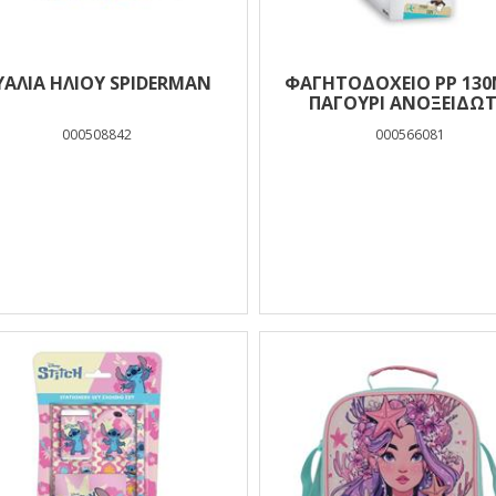
ΥΑΛΙΑ ΗΛΙΟΥ SPIDERMAN
ΦΑΓΗΤΟΔΟΧΕΙΟ PP 130
ΠΑΓΟΥΡΙ ΑΝΟΞΕΙΔΩ
500ML ΣΕΤ HELLO GRE
000508842
000566081
MICKEY