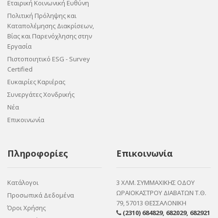
Εταιρική Κοινωνική Ευθύνη
Πολιτική Πρόληψης και
Καταπολέμησης Διακρίσεων,
Βίας και Παρενόχλησης στην
Εργασία
Πιστοποιητικό ESG - Survey
Certified
Ευκαιρίες Καριέρας
Συνεργάτες Χονδρικής
Νέα
Επικοινωνία
Πληροφορίες
Επικοινωνία
Κατάλογοι
3 ΧΛΜ. ΣΥΜΜΑΧΙΚΗΣ ΟΔΟΥ
ΩΡΑΙΟΚΑΣΤΡΟΥ ΔΙΑΒΑΤΩΝ Τ.Θ.
Προσωπικά Δεδομένα
79, 57013 ΘΕΣΣΑΛΟΝΙΚΗ
Όροι Χρήσης
(2310) 684829
,
682029
,
682921