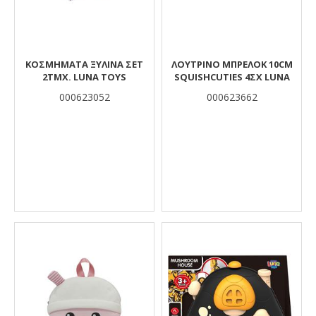
ΚΟΣΜΉΜΑΤΑ ΞΎΛΙΝΑ ΣΕΤ
ΛΟΥΤΡΙΝΟ ΜΠΡΕΛΟΚ 10CM
2ΤΜX. LUNA TOYS
SQUISHCUTIES 4ΣΧ LUNA
000623052
000623662