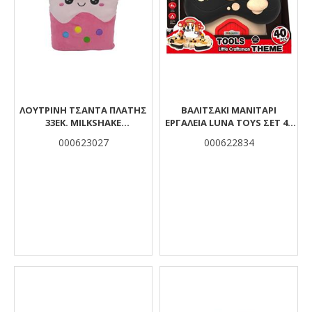
ΛΟΎΤΡΙΝΗ ΤΣΆΝΤΑ ΠΛΆΤΗΣ
ΒΑΛΙΤΣΆΚΙ ΜΑΝΙΤΆΡΙ
33ΕΚ. MILKSHAKE
ΕΡΓΑΛΕΊΑ LUNA TOYS ΣΕΤ 40
SQUISHCUTIES LUNA TOYS
ΤΜΧ., 27X13,5X24 ΕΚ.
000623027
000622834