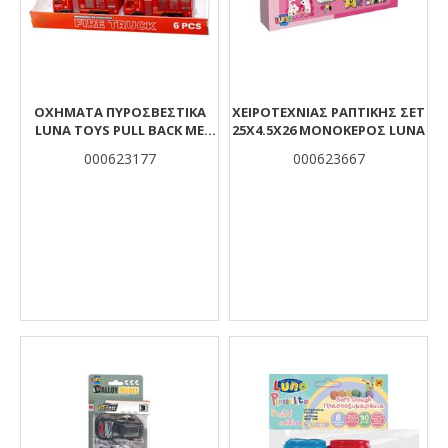
ΟΧΉΜΑΤΑ ΠΥΡΟΣΒΕΣΤΙΚΆ
ΧΕΙΡΟΤΕΧΝΙΑΣ ΡΑΠΤΙΚΗΣ ΣΕΤ
LUNA TOYS PULL BACK ΜΕ
25X4.5X26 ΜΟΝΟΚΕΡΟΣ LUNA
ΦΩΣ ΚΑΙ ΉXΟ 38,5X23,5X31ΕΚ.
000623177
000623667