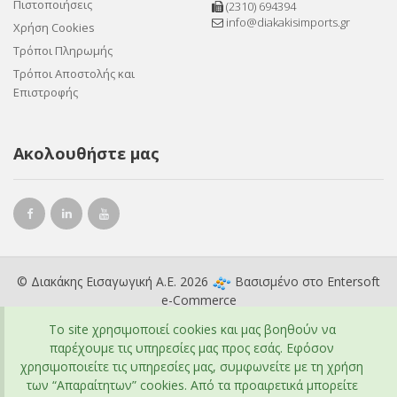
Πιστοποιήσεις
(2310) 694394
info@diakakisimports.gr
Χρήση Cookies
Τρόποι Πληρωμής
Τρόποι Αποστολής και
Επιστροφής
Ακολουθήστε μας
© Διακάκης Εισαγωγική Α.Ε. 2026
Βασισμένο στο
Entersoft
e-Commerce
To site χρησιμοποιεί cookies και μας βοηθούν να
παρέχουμε τις υπηρεσίες μας προς εσάς. Εφόσον
χρησιμοποιείτε τις υπηρεσίες μας, συμφωνείτε με τη χρήση
των “Απαραίτητων” cookies. Από τα προαιρετικά μπορείτε