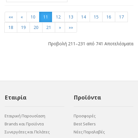
««
«
10
11
12
13
14
15
16
17
18
19
20
21
»
»»
Προβολή 211–231 από 741 Αποτελέσματα
Εταιρία
Προϊόντα
Εταιρική Παρουσίαση
Προσφορές
Brands και Προϊόντα
Best Sellers
Συνεργάτες και Πελάτες
Νέες Παραλαβές