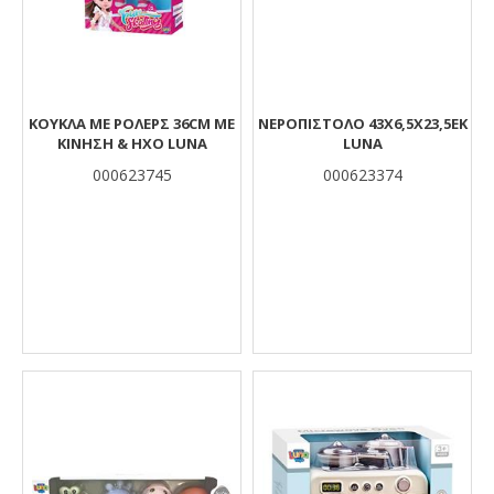
ΚΟΥΚΛΑ ΜΕ ΡΟΛΕΡΣ 36CM ΜΕ
ΝΕΡΟΠΙΣΤΟΛΟ 43X6,5X23,5ΕΚ
ΚΙΝΗΣΗ & ΗΧΟ LUNA
LUNA
000623745
000623374