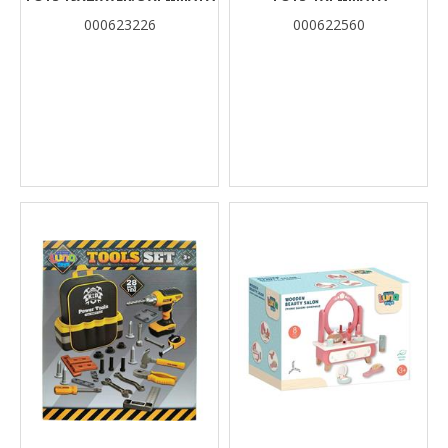
000623226
000622560