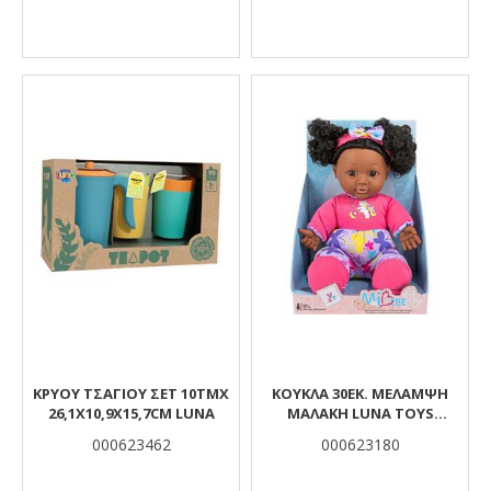
ΚΡΥΟΥ ΤΣΑΓΙΟΥ ΣΕΤ 10ΤΜΧ
ΚΟΎΚΛΑ 30ΕΚ. ΜΕΛΑΜΨΉ
26,1X10,9X15,7CM LUNA
ΜΑΛΑΚΉ LUNA TOYS
17X14,5X22,5ΕΚ.
000623462
000623180