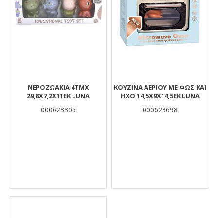
ΝΕΡΟΖΩΑΚΙΑ 4ΤΜΧ
ΚΟΥΖΙΝΑ ΑΕΡΙΟΥ ΜΕ ΦΩΣ ΚΑΙ
29,8X7,2X11ΕΚ LUNA
ΗΧΟ 14,5Χ9Χ14,5ΕΚ LUNA
000623306
000623698