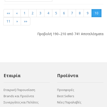
««
«
1
2
3
4
5
6
7
8
9
10
11
»
»»
Προβολή 190–210 από 741 Αποτελέσματα
Εταιρία
Προϊόντα
Εταιρική Παρουσίαση
Προσφορές
Brands και Προϊόντα
Best Sellers
Συνεργάτες και Πελάτες
Νέες Παραλαβές