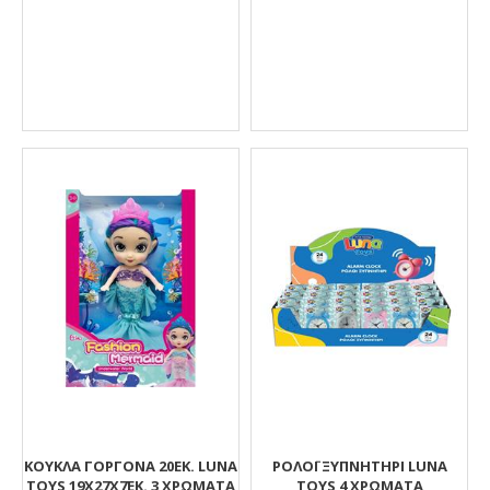
ΚΟΎΚΛΑ ΓΟΡΓΌΝΑ 20ΕΚ. LUNA
ΡΟΛΌΙ ΞΥΠΝΗΤΉΡΙ LUNA
TOYS 19X27X7ΕΚ. 3 ΧΡΏΜΑΤΑ
TOYS 4 ΧΡΏΜΑΤΑ