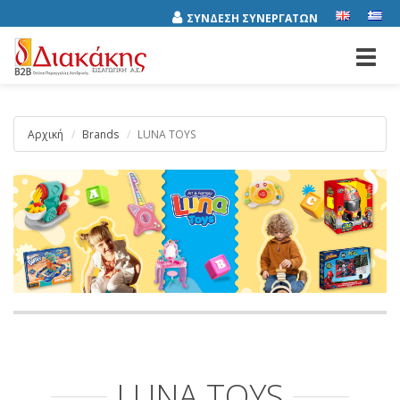
ΣΥΝΔΕΣΗ ΣΥΝΕΡΓΑΤΩΝ
Toggl
navig
Αρχική
Brands
LUNA TOYS
LUNA TOYS