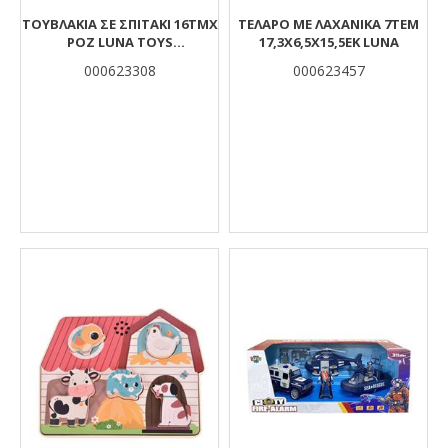
ΤΟΥΒΛΆΚΙΑ ΣΕ ΣΠΙΤΆΚΙ 16ΤΜX
ΤΕΛΑΡΟ ΜΕ ΛΑΧΑΝΙΚΑ 7ΤΕΜ
ΡΟΖ LUNA TOYS
17,3Χ6,5Χ15,5ΕΚ LUNA
24X17,5X26ΕΚ.
000623308
000623457