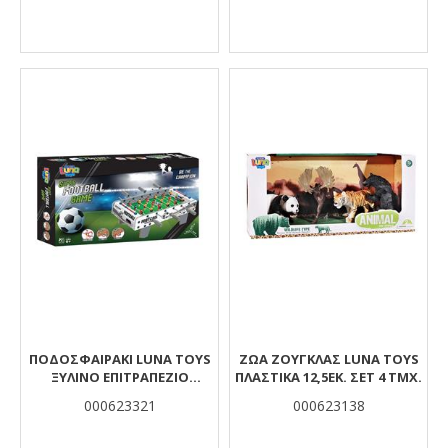
ΠΟΔΟΣΦΑΙΡΆΚΙ LUNA TOYS
ΖΏΑ ΖΟΎΓΚΛΑΣ LUNA TOYS
ΞΎΛΙΝΟ ΕΠΙΤΡΑΠΕΖΙΟ
ΠΛΑΣΤΙΚΆ 12,5ΕΚ. ΣΕΤ 4 ΤΜΧ.
50X25X15,5ΕΚ.
000623321
000623138