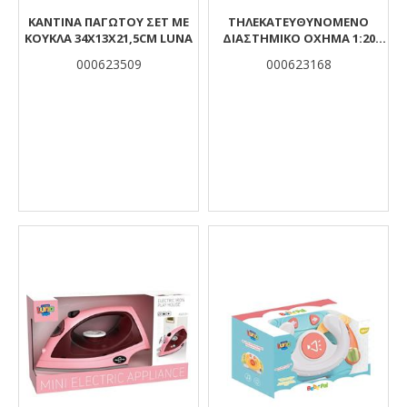
ΚΑΝΤΙΝΑ ΠΑΓΩΤΟΥ ΣΕΤ ΜΕ
ΤΗΛΕΚΑΤΕΥΘΥΝΌΜΕΝΟ
ΚΟΥΚΛΑ 34Χ13Χ21,5CM LUNA
ΔΙΑΣΤΗΜΙΚΌ ΌΧΗΜΑ 1:20
LUNA TOYS 2,4GHZ ΜΕ ΦΩΣ 1
000623509
000623168
ΧΡΏΜΑΤΑ