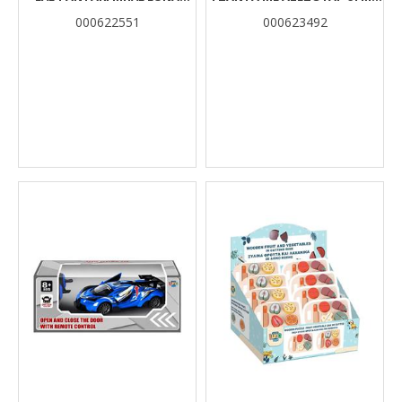
TOYS
21X10,5X26CM 2ΣΧ LUNA
000622551
000623492