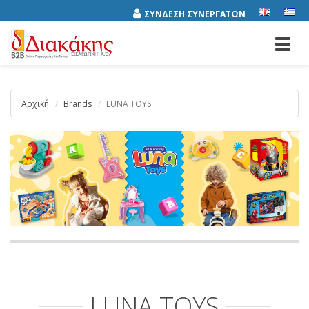
ΣΥΝΔΕΣΗ ΣΥΝΕΡΓΑΤΩΝ
Toggl
navig
Αρχική
Brands
LUNA TOYS
LUNA TOYS