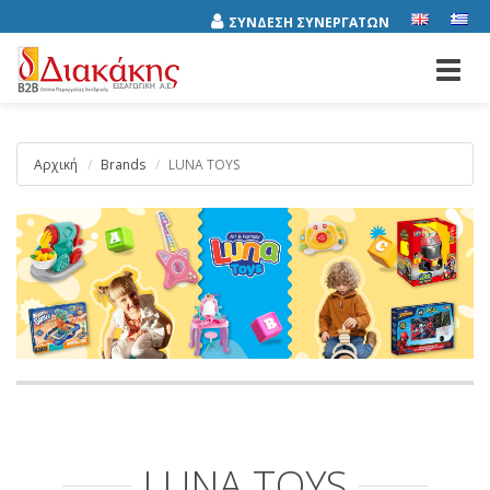
ΣΥΝΔΕΣΗ ΣΥΝΕΡΓΑΤΩΝ
Toggl
navig
Αρχική
Brands
LUNA TOYS
LUNA TOYS