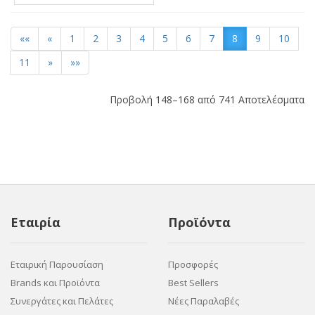
««
«
1
2
3
4
5
6
7
8
9
10
11
»
»»
Προβολή 148–168 από 741 Αποτελέσματα
Εταιρία
Προϊόντα
Εταιρική Παρουσίαση
Προσφορές
Brands και Προϊόντα
Best Sellers
Συνεργάτες και Πελάτες
Νέες Παραλαβές