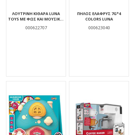
ΛΟΎΤΡΙΝΗ ΚΙΘΆΡΑ LUNA
ΠΗΛΟΣ ΕΛΑΦΡΥΣ 7G*4
TOYS ΜΕ ΦΩΣ ΚΑΙ ΜΟΥΣΙΚΉ,
COLORS LUNA
21X11X35,5 ΕΚ.
000622707
000623040