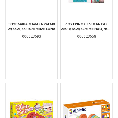
ΤΟΥΒΛΑΚΙΑ ΜΑΛΑΚΑ 24ΤΜΧ
ΛΟΥΤΡΙΝΟΣ ΕΛΕΦΑΝΤΑΣ
29,5X21,5X19CM ΜΠΛΕ LUNA
20X10,8X24,5CM ΜΕ ΗΧΟ, ΦΩΣ
& ΗΧΟΓΡΑΦΗΣΗ LUNA
000623693
000623658