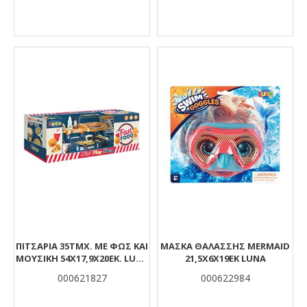
ΠΙΤΣΑΡΊΑ 35ΤΜΧ. ΜΕ ΦΩΣ ΚΑΙ
ΜΑΣΚΑ ΘΑΛΑΣΣΗΣ MERMAID
ΜΟΥΣΙΚΉ 54X17,9X20ΕΚ. LUNA
21,5X6X19EK LUNA
TOYS
000621827
000622984