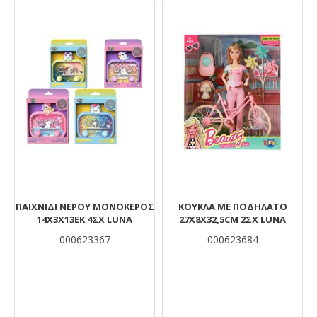
ΠΑΙΧΝΙΔΙ ΝΕΡΟΥ ΜΟΝΟΚΕΡΟΣ
ΚΟΥΚΛΑ ΜΕ ΠΟΔΗΛΑΤΟ
14X3X13ΕΚ 4ΣΧ LUNA
27X8X32,5CM 2ΣΧ LUNA
000623367
000623684