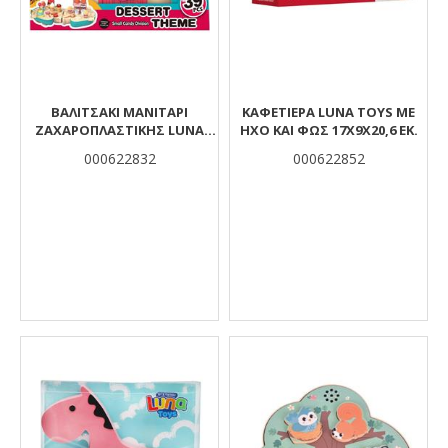
ΒΑΛΙΤΣΆΚΙ ΜΑΝΙΤΆΡΙ
ΚΑΦΕΤΙΈΡΑ LUNA TOYS ΜΕ
ΖΑΧΑΡΟΠΛΑΣΤΙΚΉΣ LUNA
ΉΧΟ ΚΑΙ ΦΩΣ 17X9X20,6 ΕΚ.
TOYS ΣΕΤ 39 ΤΜΧ., 27X13,5X24
000622832
000622852
ΕΚ.