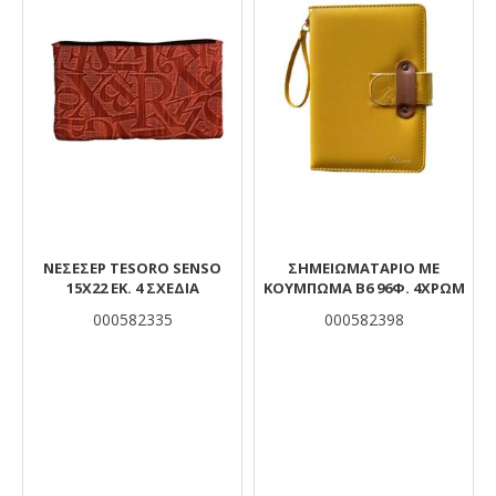
ΝΕΣΕΣΈΡ TESORO SENSO
ΣΗΜΕΙΩΜΑΤΑΡΙΟ ΜΕ
15X22 ΕΚ. 4 ΣΧΈΔΙΑ
ΚΟΥΜΠΩΜΑ Β6 96Φ. 4ΧΡΩΜ
000582335
000582398