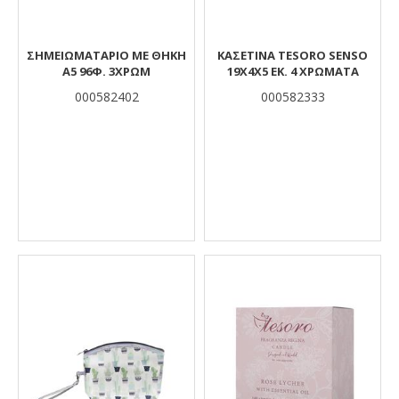
ΣΗΜΕΙΩΜΑΤΑΡΙΟ ΜΕ ΘΗΚΗ
ΚΑΣΕΤΊΝΑ TESORO SENSO
Α5 96Φ. 3ΧΡΩΜ
19X4X5 ΕΚ. 4 ΧΡΏΜΑΤΑ
000582402
000582333