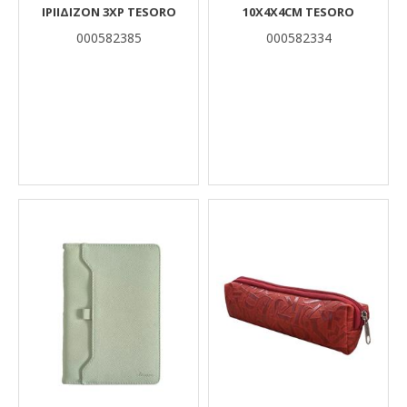
ΙΡΙΙΔΙΖΟΝ 3ΧΡ TESORO
10Χ4Χ4CM TESORO
000582385
000582334