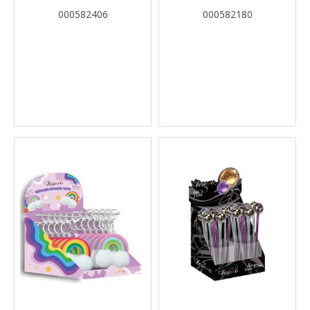
ΔΙΑΦ.ΣΧΕΔΙΑ
WASHABLE PAPER
000582406
000582180