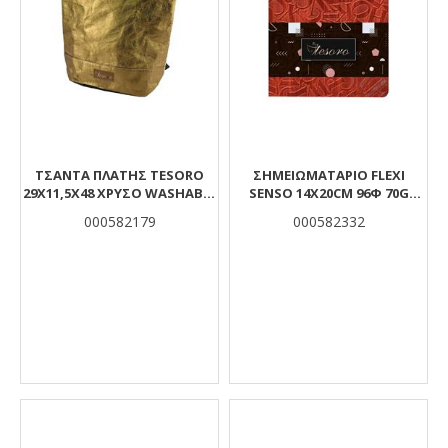
ΤΣΑΝΤΑ ΠΛΑΤΗΣ TESORO
ΣΗΜΕΙΩΜΑΤΑΡΙΟ FLEXI
29Χ11,5Χ48 ΧΡΥΣΟ WASHABLE
SENSO 14X20CM 96Φ 70G
PAPER
TESORO
000582179
000582332