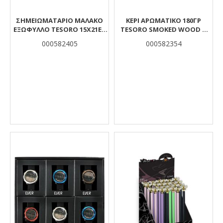
ΣΗΜΕΙΩΜΑΤΑΡΙΟ ΜΑΛΑΚΟ
ΚΕΡΙ ΑΡΩΜΑΤΙΚΟ 180ΓΡ
ΕΞΩΦΥΛΛΟ TESORO 15Χ21ΕΚ
TESORO SMOKED WOOD &
96Φ FOIL ΔΙΑΦ.ΣΧΕΔΙΑ
MAPLE
000582405
000582354