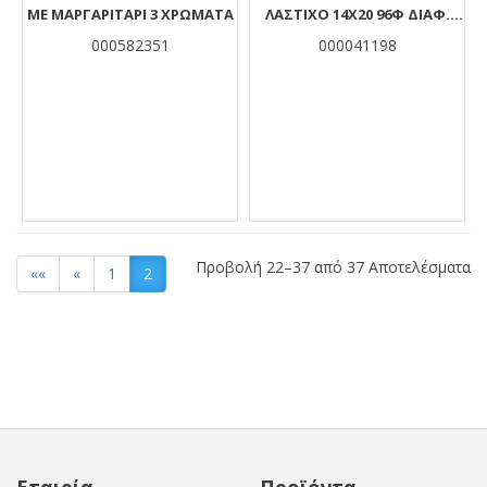
ΜΕ ΜΑΡΓΑΡΙΤΆΡΙ 3 ΧΡΏΜΑΤΑ
ΛΑΣΤΙΧΟ 14Χ20 96Φ ΔΙΑΦ.
ΣΧΕΔΙΑ
000582351
000041198
Προβολή 22–37 από 37 Αποτελέσματα
««
«
1
2