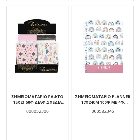
ΣΗΜΕΙΩΜΑΤΑΡΙΟ ΡΑΦΤΟ
ΣΗΜΕΙΩΜΑΤΑΡΙΟ PLANNER
15Χ21 50Φ ΔΙΑΦ.ΣΧΕΔΙΑ
17X24CM 100Φ ΜΕ 4Φ
TESORO
ΑΥΤΟΚΟΛΛΗΤΑ 80G TESORO
000052306
000582346