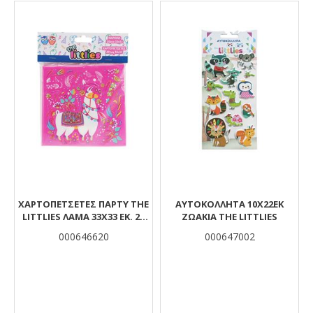
ΧΑΡΤΟΠΕΤΣΈΤΕΣ ΠΆΡΤΥ THE
ΑΥΤΟΚΟΛΛΗΤΑ 10X22EK
LITTLIES ΛΆΜΑ 33X33 ΕΚ. 20
ΖΩΑΚΙΑ THE LITTLIES
ΤΜΧ.
000646620
000647002