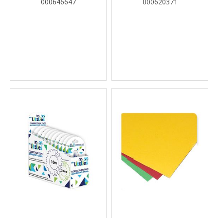
000646647
000620371