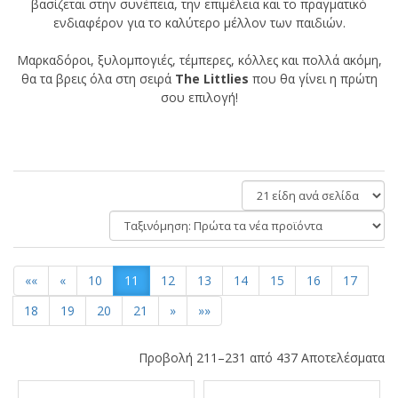
βασίζεται στην συνέπεια, την επιμέλεια και το πραγματικό
ενδιαφέρον για το καλύτερο μέλλον των παιδιών.
Μαρκαδόροι, ξυλομπογιές, τέμπερες, κόλλες και πολλά ακόμη,
θα τα βρεις όλα στη σειρά
The
Littlies
που θα γίνει η πρώτη
σου επιλογή!
είδη
ανά
Ταξινόμηση:
σελίδα
««
«
10
11
12
13
14
15
16
17
18
19
20
21
»
»»
Προβολή 211–231 από 437 Αποτελέσματα
Αποτελέσματα