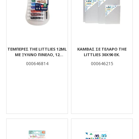
ΤΈΜΠΕΡΕΣ THE LITTLIES 12ML
ΚΑΜΒΆΣ ΣΕ ΤΕΛΆΡΟ THE
ΜΕ ΞΎΛΙΝΟ ΠΙΝΈΛΟ, 12
LITTLIES 30X90 ΕΚ.
ΧΡΏΜΑΤΑ
000646814
000646215