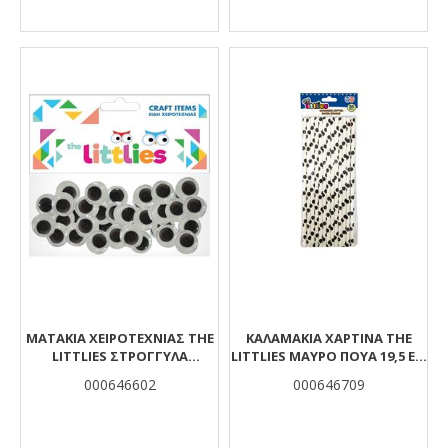
ΜΑΤΆΚΙΑ ΧΕΙΡΟΤΕΧΝΊΑΣ THE
ΚΑΛΑΜΆΚΙΑ ΧΆΡΤΙΝΑ THE
LITTLIES ΣΤΡΌΓΓΥΛΑ
LITTLIES ΜΑΎΡΟ ΠΟΥΆ 19,5 ΕΚ.
ΚΙΝΟΎΜΕΝΑ 7MM 100 ΤΜΧ.
25 ΤΜΧ.
000646602
000646709