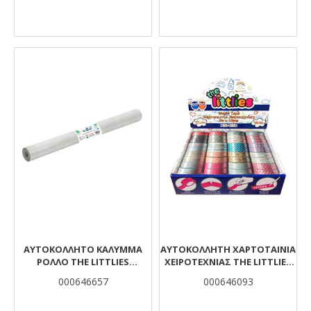
ΑΥΤΟΚΌΛΛΗΤΟ ΚΆΛΥΜΜΑ
ΑΥΤΟΚΌΛΛΗΤΗ ΧΑΡΤOΤΑΙΝΊΑ
ΡΟΛΛΌ THE LITTLIES
ΧΕΙΡΟΤΕΧΝΊΑΣ THE LITTLIES
ΔΙΆΦΑΝΟ 10X0,45Μ.
19 ΣΧΈΔΙΑ 15ΜΜ. X 5Μ.
000646657
000646093