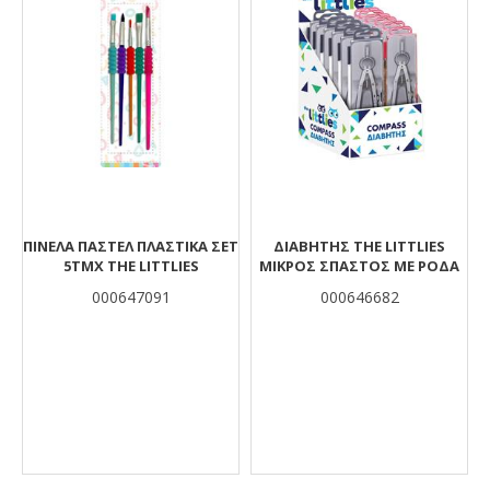
ΠΙΝΕΛΑ ΠΑΣΤΕΛ ΠΛΑΣΤΙΚΑ ΣΕΤ
ΔΙΑΒΉΤΗΣ THE LITTLIES
5ΤΜΧ THE LITTLIES
ΜΙΚΡΌΣ ΣΠΑΣΤΌΣ ΜΕ ΡΌΔΑ
000647091
000646682