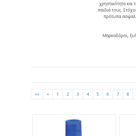
χρηστικότητα και τ
παιδιά τους. Στόχ
πρότυπα ασφαλεί
Μαρκαδόροι, ξυλ
««
«
1
2
3
4
5
6
7
8
Αποτελέσματα