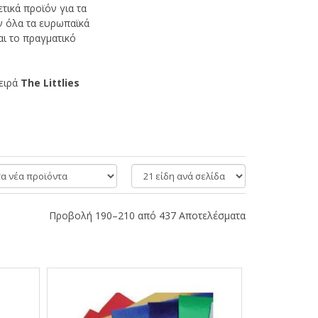
ετικά προϊόν για τα
ν όλα τα ευρωπαϊκά
αι το πραγματικό
σειρά
The
Littlies
είδη
ανά
σελίδα
Προβολή 190–210 από 437 Αποτελέσματα