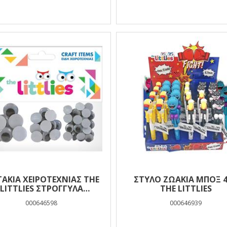
ΆΚΙΑ ΧΕΙΡΟΤΕΧΝΊΑΣ THE
ΣΤΥΛΟ ΖΩΑΚΙΑ ΜΠΟΞ 4ΧΡ
LITTLIES ΣΤΡΌΓΓΥΛΑ
THE LITTLIES
ΚΙΝΟΎΜΕΝΑ 8X20MM-
000646598
000646939
15MM-28X12MM 48 ΤΜΧ.