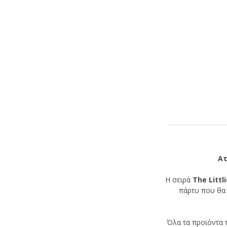
Ατ
Η σειρά
The Littl
πάρτυ που θα 
Όλα τα προϊόντα 