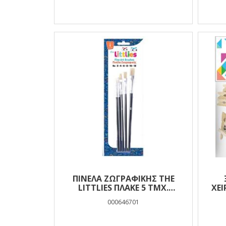
ΠΙΝΈΛΑ ΖΩΓΡΑΦΙΚΉΣ THE
LITTLIES ΠΛΑΚΈ 5 ΤΜΧ.
ΧΕΙ
(BRISTLE NO. 2-4-6-8-12)
000646701