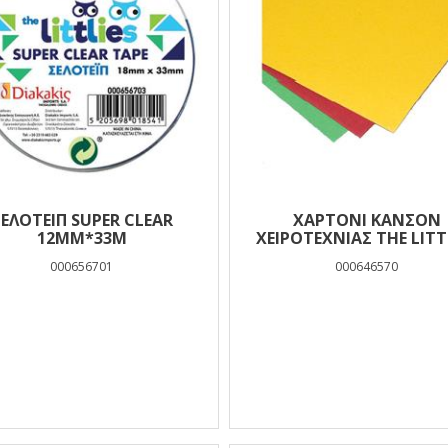
ΕΛΟΤΕΙΠ SUPER CLEAR
ΧΑΡΤΌΝΙ ΚΑΝΣΌΝ
12MM*33M
ΧΕΙΡΟΤΕΧΝΊΑΣ THE LITT
ΦΟΎΞΙΑ 50X70 ΕΚ.
000656701
000646570