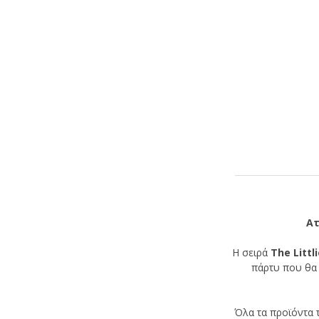
Ατ
Η σειρά
The Littl
πάρτυ που θα 
Όλα τα προϊόντα 