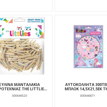
ΞΎΛΙΝΑ ΜΑΝΤΑΛΆΚΙΑ
ΑΥΤΟΚΟΛΛΗΤΑ 300Τ
ΡΟΤΕΧΝΊΑΣ THE LITTLIES
ΜΠΛΟΚ 14,5Χ21,5ΕΚ T
25MM 45ΤΜΧ.
LITTLES GIRL
000646520
000646871