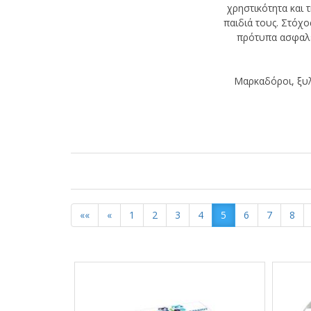
χρηστικότητα και τ
παιδιά τους. Στόχ
πρότυπα ασφαλεί
Μαρκαδόροι, ξυλ
««
«
1
2
3
4
5
6
7
8
Αποτελέσματα