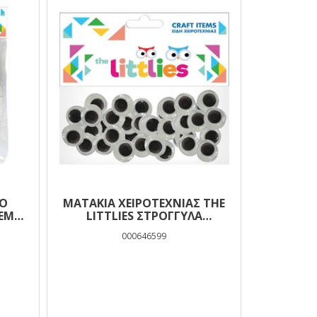
ΚΟ
ΜΑΤΆΚΙΑ ΧΕΙΡΟΤΕΧΝΊΑΣ THE
ΤΕΜ
LITTLIES ΣΤΡΌΓΓΥΛΑ
ΚΙΝΟΎΜΕΝΑ 10MM 100 ΤΜΧ.
000646599