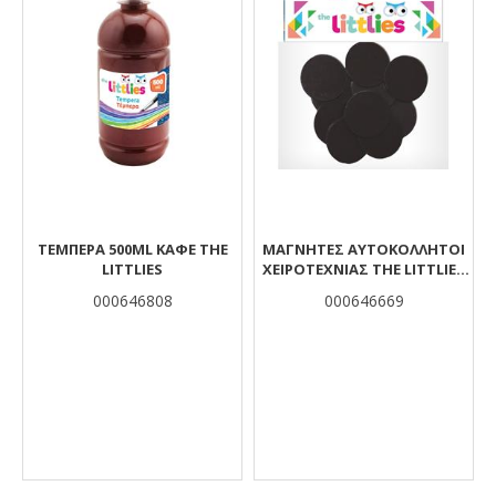
ΤΈΜΠΕΡΑ 500ML ΚΑΦΈ THE
ΜΑΓΝΉΤΕΣ ΑΥΤΟΚΌΛΛΗΤΟΙ
LITTLIES
ΧΕΙΡΟΤΕΧΝΊΑΣ THE LITTLIES
ΣΤΡΌΓΓΥΛΟΙ 25X3MM 10 ΤΜΧ.
000646808
000646669