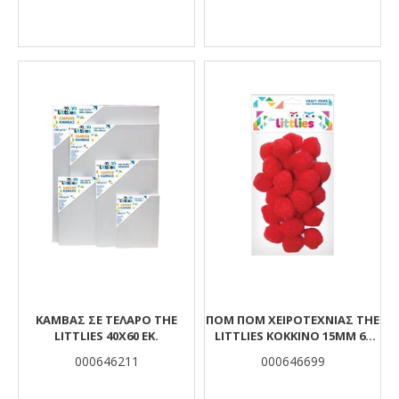
ΚΑΜΒΆΣ ΣΕ ΤΕΛΆΡΟ THE
ΠΟΜ ΠΟΜ ΧΕΙΡΟΤΕΧΝΊΑΣ THE
LITTLIES 40X60 ΕΚ.
LITTLIES ΚΌΚΚΙΝΟ 15MM 60
ΤΜΧ.
000646211
000646699