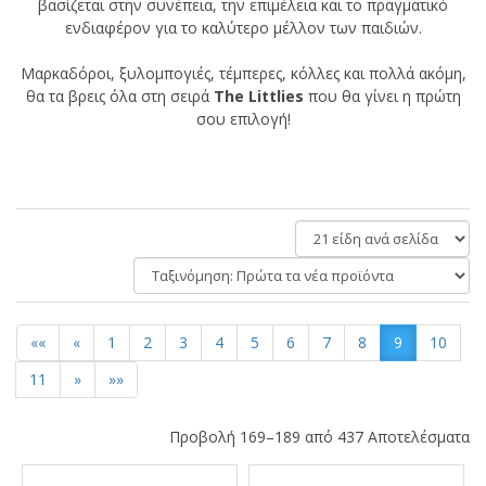
βασίζεται στην συνέπεια, την επιμέλεια και το πραγματικό
ενδιαφέρον για το καλύτερο μέλλον των παιδιών.
Μαρκαδόροι, ξυλομπογιές, τέμπερες, κόλλες και πολλά ακόμη,
θα τα βρεις όλα στη σειρά
The
Littlies
που θα γίνει η πρώτη
σου επιλογή!
είδη
ανά
Ταξινόμηση:
σελίδα
««
«
1
2
3
4
5
6
7
8
9
10
11
»
»»
Προβολή 169–189 από 437 Αποτελέσματα
Αποτελέσματα