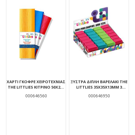
ΧΑΡΤΊ ΓΚΟΦΡΈ ΧΕΙΡΟΤΕΧΝΊΑΣ
ΞΎΣΤΡΑ ΔΙΠΛΉ ΒΑΡΕΛΆΚΙ THE
THE LITTLIES ΚΊΤΡΙΝΟ 50X200
LITTLIES 35X35X13MM 3
ΕΚ.
ΧΡΏΜΑΤΑ
000646560
000646950