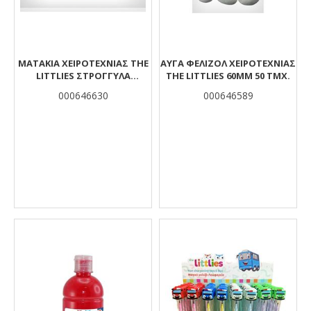
ΜΑΤΆΚΙΑ ΧΕΙΡΟΤΕΧΝΊΑΣ THE
ΑΥΓΆ ΦΕΛΙΖΌΛ ΧΕΙΡΟΤΕΧΝΊΑΣ
LITTLIES ΣΤΡΌΓΓΥΛΑ
THE LITTLIES 60MM 50 ΤΜΧ.
ΚΙΝΟΎΜΕΝΑ ΧΡΩΜ 4X20MM-
000646630
000646589
8X16MM-10X12MM 22 ΤΜΧ.