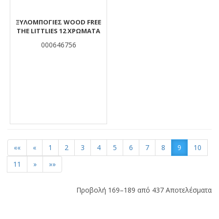
ΞΥΛΟΜΠΟΓΙΈΣ WOOD FREE
THE LITTLIES 12 ΧΡΏΜΑΤΑ
000646756
««
«
1
2
3
4
5
6
7
8
9
10
11
»
»»
Προβολή 169–189 από 437 Αποτελέσματα